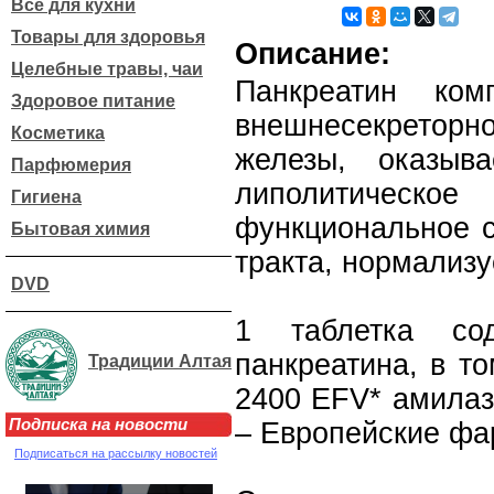
Все для кухни
Товары для здоровья
Описание:
Целебные травы, чаи
Панкреатин комп
Здоровое питание
внешнесекреторн
Косметика
железы, оказыв
Парфюмерия
липолитическ
Гигиена
функциональное с
Бытовая химия
тракта, нормализ
DVD
1 таблетка со
панкреатина, в т
Традиции Алтая
2400 EFV* амилаз
Подписка на новости
– Европейские фа
Подписаться на рассылку новостей