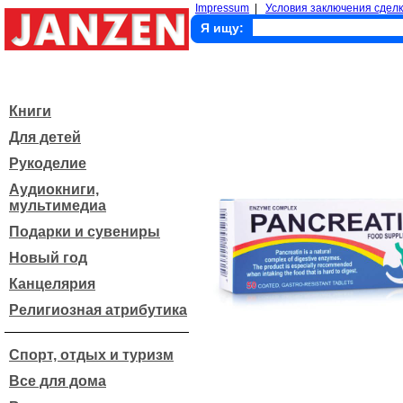
Impressum
|
Условия заключения сделк
Я ищу:
Книги
Для детей
Рукоделие
Аудиокниги,
мультимедиа
Подарки и сувениры
Новый год
Канцелярия
Религиозная атрибутика
Спорт, отдых и туризм
Все для дома