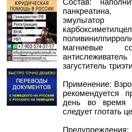
Состав: наполн
панкреатина, 
эмульгатор
карбоксиметил
поливинилпирро
магниевые с
антислеживат
загуститель триэт
Применение: Взро
рекомендуется п
день во время 
следует глотать ц
Предупреждения: 