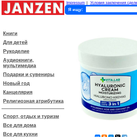
Impressum
|
Условия заключения сделк
Я ищу:
Книги
Для детей
Рукоделие
Аудиокниги,
мультимедиа
Подарки и сувениры
Новый год
Канцелярия
Религиозная атрибутика
Спорт, отдых и туризм
Все для дома
Все для кухни