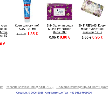
 крем
Крем для ступней
Shik Зеленая роща
SHIK RENAIS. Крем-
Belle
SOS, 100 мл
Мыло туалетное
мыло туалетное
Active
Липа, 70 г
Жасмин, 125 г
1.35 €
1.80 €
жи, 85
0.80 €
0.95 €
0.95 €
1.50 €
0 €
sum
Условия заключения сделки (AGB)
Политика конфиденциальности (Date
Copyright © 2006-2026. Knigi-janzen.de Тел.: +49 9632-7999000