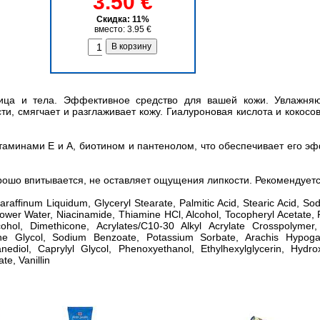
3.50 €
Скидка: 11%
вместо: 3.95 €
ица и тела. Эффективное средство для вашей кожи. Увлажняю
и, смягчает и разглаживает кожу. Гиалуроновая кислота и кокос
аминами Е и А, биотином и пантенолом, что обеспечивает его эф
ошо впитывается, не оставляет ощущения липкости. Рекомендуетс
araffinum Liquidum, Glyceryl Stearate, Palmitic Acid, Stearic Acid, S
wer Water, Niacinamide, Thiamine HCl, Alcohol, Tocopheryl Acetate, Ret
lcohol, Dimethicone, Acrylates/C10-30 Alkyl Acrylate Crosspolym
ne Glycol, Sodium Benzoate, Potassium Sorbate, Arachis Hypoga
ediol, Caprylyl Glycol, Phenoxyethanol, Ethylhexylglycerin, Hydroxy
te, Vanillin