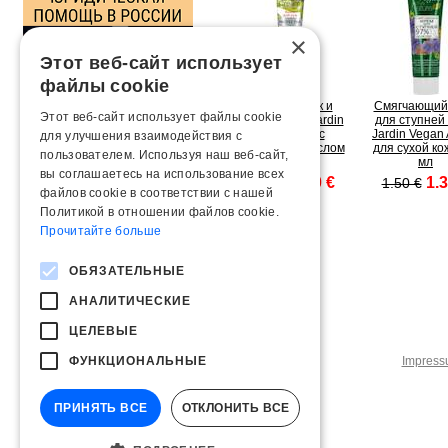
×
Этот веб-сайт использует
файлы cookie
Крем для рук и
Смягчающий
Этот веб-сайт использует файлы cookie
ногтей Belle Jardin
для ступней 
защитный с
Jardin Vegan 
для улучшения взаимодействия с
оливковым маслом
для сухой ко
пользователем. Используя наш веб-сайт,
и витами
мл
вы соглашаетесь на использование всех
1.40 €
1.3
1.80 €
1.50 €
файлов cookie в соответствии с нашей
Политикой в ​​отношении файлов cookie.
Прочитайте больше
ОБЯЗАТЕЛЬНЫЕ
АНАЛИТИЧЕСКИЕ
ЦЕЛЕВЫЕ
ФУНКЦИОНАЛЬНЫЕ
Impres
ПРИНЯТЬ ВСЕ
ОТКЛОНИТЬ ВСЕ