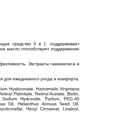
щее средство 3 в 1: поддерживает
овое масло способствуют поддержанию
фективность. Экстракты гамамелиса и
я для ежедневного ухода и комфорта.
odium Hyaluronate, Hamamelis Virginiana
inyl Palmitate, Retinyl Acetate, Biotin,
er, Sodium Hydroxide, Parfum, PEG-40
ea Oil, Helianthus Annuus Seed Oil,
citronellal, Hexyl Cinnamal, Linalool,