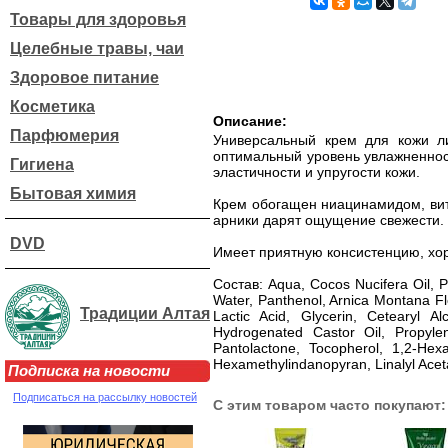
Товары для здоровья
Целебные травы, чаи
Здоровое питание
Косметика
Описание:
Парфюмерия
Универсальный крем для кожи л
оптимальный уровень увлажненност
Гигиена
эластичности и упругости кожи.
Бытовая химия
Крем обогащен ниацинамидом, вит
арники дарят ощущение свежести.
DVD
Имеет приятную консистенцию, хор
Состав: Aqua, Cocos Nucifera Oil, P
Water, Panthenol, Arnica Montana Flo
Традиции Алтая
Lactic Acid, Glycerin, Cetearyl A
Hydrogenated Castor Oil, Propyle
Pantolactone, Tocopherol, 1,2-Hexan
Hexamethylindanopyran, Linalyl Aceta
Подписка на новости
Подписаться на рассылку новостей
С этим товаром часто покупают: