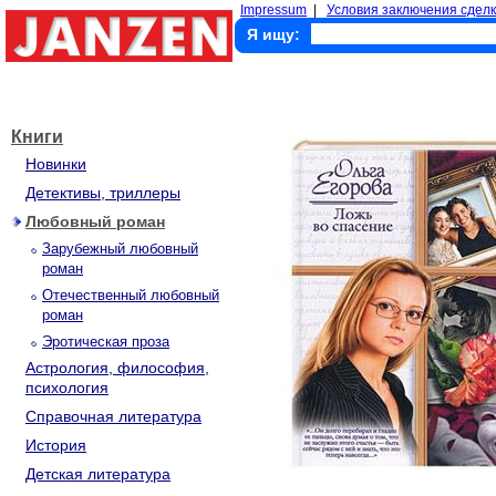
Impressum
|
Условия заключения сделк
Я ищу:
Книги
Новинки
Детективы, триллеры
Любовный роман
Зарубежный любовный
роман
Отечественный любовный
роман
Эротическая проза
Астрология, философия,
психология
Справочная литература
История
Детская литература