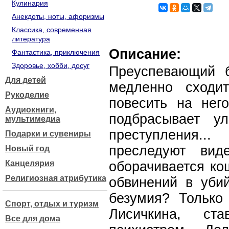
Кулинария
Анекдоты, ноты, афоризмы
Классика, современная
литература
Описание:
Фантастика, приключения
Здоровье, хобби, досуг
Преуспевающий 
Для детей
медленно сходи
Рукоделие
повесить на него
Аудиокниги,
подбрасывает ул
мультимедиа
преступления.
Подарки и сувениры
преследуют вид
Новый год
Канцелярия
оборачивается ко
Религиозная атрибутика
обвинений в убий
безумия? Только
Спорт, отдых и туризм
Лисичкина, ст
Все для дома