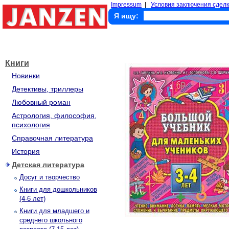
Impressum
|
Условия заключения сделк
Я ищу:
Книги
Новинки
Детективы, триллеры
Любовный роман
Астрология, философия,
психология
Справочная литература
История
Детская литература
Досуг и творчество
Книги для дошкольников
(4-6 лет)
Книги для младшего и
среднего школьного