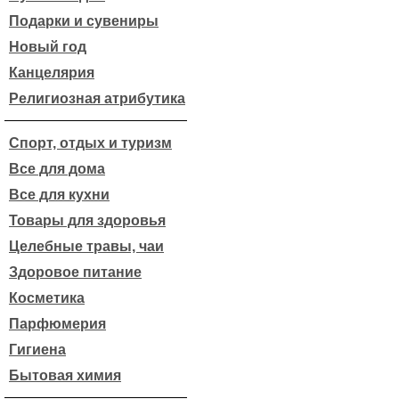
Подарки и сувениры
Новый год
Канцелярия
Религиозная атрибутика
Спорт, отдых и туризм
Все для дома
Все для кухни
Товары для здоровья
Целебные травы, чаи
Здоровое питание
Косметика
Парфюмерия
Гигиена
Бытовая химия