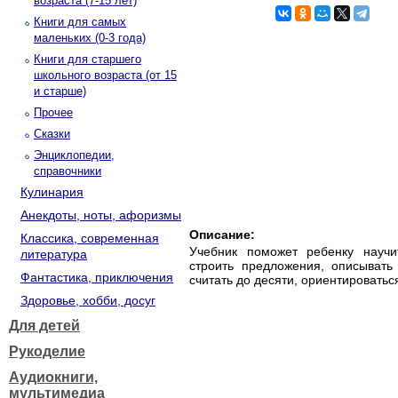
возраста (7-15 лет)
Книги для самых
маленьких (0-3 года)
Книги для старшего
школьного возраста (от 15
и старше)
Прочее
Сказки
Энциклопедии,
справочники
Кулинария
Анекдоты, ноты, афоризмы
Описание:
Классика, современная
Учебник поможет ребенку научит
литература
строить предложения, описывать
Фантастика, приключения
считать до десяти, ориентироватьс
Здоровье, хобби, досуг
Для детей
Рукоделие
Аудиокниги,
мультимедиа