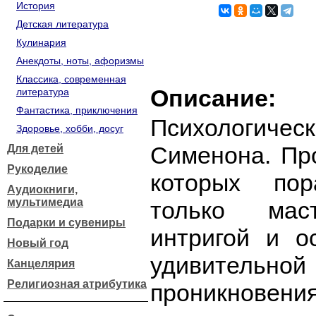
История
Детская литература
Кулинария
Анекдоты, ноты, афоризмы
Классика, современная
Описание:
литература
Фантастика, приключения
Психологичес
Здоровье, хобби, досуг
Сименона. Пр
Для детей
Рукоделие
которых по
Аудиокниги,
мультимедиа
только мас
Подарки и сувениры
интригой и о
Новый год
удивител
Канцелярия
Религиозная атрибутика
проникновени