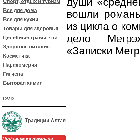
души «среднег
Спорт, отдых и туризм
Все для дома
вошли романы
Все для кухни
из цикла о ко
Товары для здоровья
дело Мегрэ
Целебные травы, чаи
Здоровое питание
«Записки Мегр
Косметика
Парфюмерия
Гигиена
Бытовая химия
DVD
Традиции Алтая
Подписка на новости