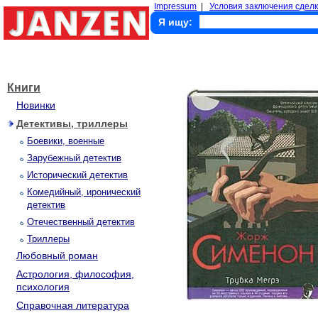
Impressum
|
Условия заключения сделк
Я ищу:
Книги
Новинки
Детективы, триллеры
Боевики, военные
Зарубежный детектив
Исторический детектив
Комедийный, иронический
детектив
Отечественный детектив
Триллеры
Любовный роман
Астрология, философия,
психология
Справочная литература