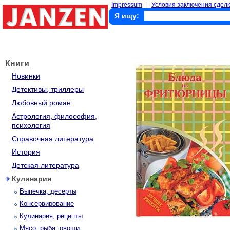
Impressum
|
Условия заключения сделк
Я ищу:
Книги
Новинки
Детективы, триллеры
Любовный роман
Астрология, философия,
психология
Справочная литература
История
Детская литература
Кулинария
Выпечка, десерты
Консервирование
Кулинария, рецепты
Мясо, рыба, овощи