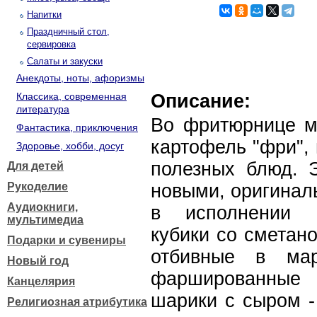
Напитки
Праздничный стол,
сервировка
Салаты и закуски
Анекдоты, ноты, афоризмы
Классика, современная
Описание:
литература
Во фритюрнице мо
Фантастика, приключения
картофель "фри", 
Здоровье, хобби, досуг
полезных блюд. Э
Для детей
Рукоделие
новыми, оригинал
Аудиокниги,
в исполнении р
мультимедиа
кубики со сметано
Подарки и сувениры
отбивные в мар
Новый год
фаршированные
Канцелярия
шарики с сыром -
Религиозная атрибутика