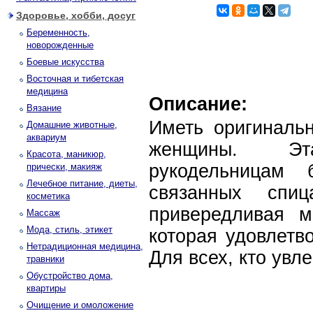
Здоровье, хобби, досуг
Беременность,
новорожденные
Боевые искусства
Восточная и тибетская
медицина
Описание:
Вязание
Иметь оригиналь
Домашние животные,
аквариум
женщины. Эт
Красота, маникюр,
рукодельницам 
прически, макияж
Лечебное питание, диеты,
связанных спи
косметика
привередливая м
Массаж
Мода, стиль, этикет
которая удовлетв
Нетрадиционная медицина,
Для всех, кто увл
травники
Обустройство дома,
квартиры
Очищение и омоложение