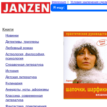
Impressum
|
Условия заключения сделк
Я ищу:
Книги
Новинки
Детективы, триллеры
Любовный роман
Астрология, философия,
психология
Справочная литература
История
Детская литература
Кулинария
Анекдоты, ноты, афоризмы
Классика, современная
литература
Фантастика, приключения