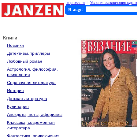
Impressum
|
Условия заключения сделк
Я ищу:
Книги
Новинки
Детективы, триллеры
Любовный роман
Астрология, философия,
психология
Справочная литература
История
Детская литература
Кулинария
Анекдоты, ноты, афоризмы
Классика, современная
литература
Фантастика, приключения