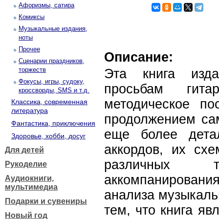
Афоризмы, сатира
Комиксы
Музыкальные издания,
ноты
Прочее
Описание:
Сценарии праздников,
торжеств
Эта книга изда
Фокусы, игры, судоку,
просьбам гита
кроссворды, SMS и т.д.
методическое по
Классика, современная
литература
продолжением сам
Фантастика, приключения
еще более дета
Здоровье, хобби, досуг
аккордов, их схе
Для детей
различных то
Рукоделие
аккомпанирования
Аудиокниги,
мультимедиа
анализа музыкаль
Подарки и сувениры
тем, что книга я
Новый год