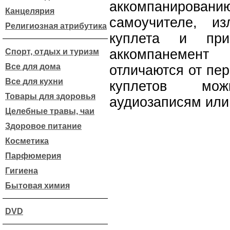
аккомпанирован
Канцелярия
самоучителе, и
Религиозная атрибутика
куплета и пр
аккомпанемент
Спорт, отдых и туризм
Все для дома
отличаются от пер
Все для кухни
куплетов мо
Товары для здоровья
аудиозаписям или 
Целебные травы, чаи
Здоровое питание
Косметика
Парфюмерия
Гигиена
Бытовая химия
DVD