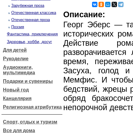
Зарубежная проза
Описание:
Отечественная классика
Отечественная проза
Георг Эберс — та
Поэзия
исторических ром
Фантастика, приключения
Действие ро
Здоровье, хобби, досуг
Для детей
разворачивается 
Рукоделие
время, пережива
Аудиокниги,
Засуха, голод 
мультимедиа
Мемфис. И чтобы
Подарки и сувениры
бедствий, жрецы 
Новый год
обряд бракосоче
Канцелярия
непорочной девств
Религиозная атрибутика
Спорт, отдых и туризм
Все для дома