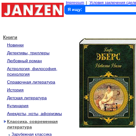
Impressum
|
Условия заключения сделк
Я ищу:
Книги
Новинки
Детективы, триллеры
Любовный роман
Астрология, философия,
психология
Справочная литература
История
Детская литература
Кулинария
Анекдоты, ноты, афоризмы
Классика, современная
литература
Зарубежная классика