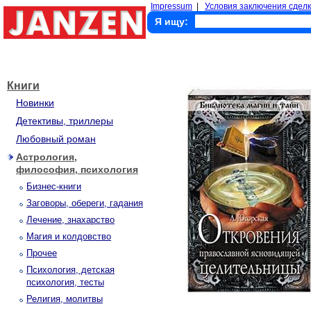
Impressum
|
Условия заключения сделк
Я ищу:
Книги
Новинки
Детективы, триллеры
Любовный роман
Астрология,
философия, психология
Бизнес-книги
Заговоры, обереги, гадания
Лечение, знахарство
Магия и колдовство
Прочее
Психология, детская
психология, тесты
Религия, молитвы