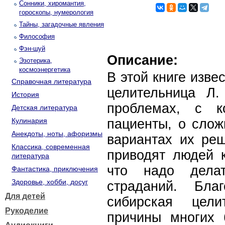
Сонники, хиромантия,
гороскопы, нумерология
Тайны, загадочные явления
Философия
Фэн-шуй
Описание:
Эзотерика,
космоэнергетика
В этой книге изв
Справочная литература
целительница Л.
История
проблемах, с к
Детская литература
Кулинария
пациенты, о слож
Анекдоты, ноты, афоризмы
вариантах их реш
Классика, современная
приводят людей 
литература
что надо делат
Фантастика, приключения
Здоровье, хобби, досуг
страданий. Бла
Для детей
сибирская цели
Рукоделие
причины многих 