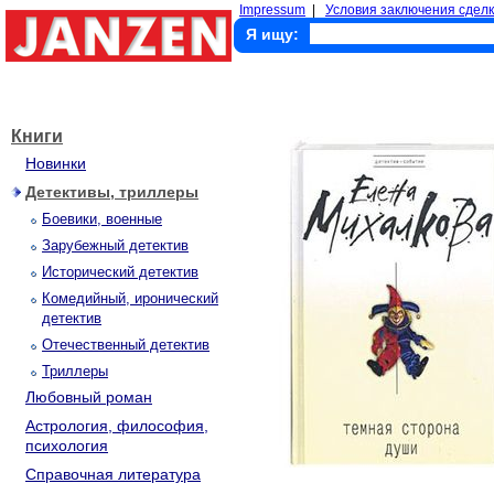
Impressum
|
Условия заключения сделк
Я ищу:
Книги
Новинки
Детективы, триллеры
Боевики, военные
Зарубежный детектив
Исторический детектив
Комедийный, иронический
детектив
Отечественный детектив
Триллеры
Любовный роман
Астрология, философия,
психология
Справочная литература