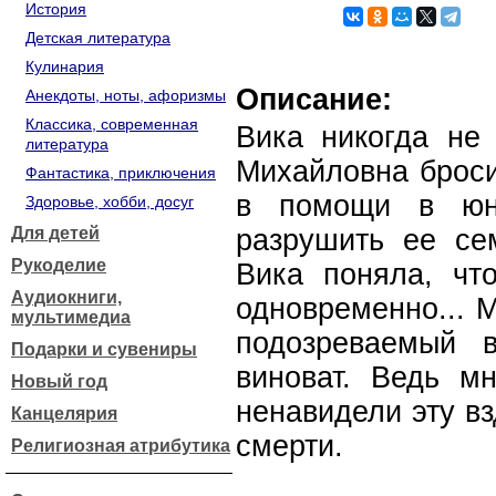
История
Детская литература
Кулинария
Описание:
Анекдоты, ноты, афоризмы
Классика, современная
Вика никогда не
литература
Михайловна броси
Фантастика, приключения
в помощи в юно
Здоровье, хобби, досуг
Для детей
разрушить ее се
Рукоделие
Вика поняла, чт
Аудиокниги,
одновременно... 
мультимедиа
подозреваемый 
Подарки и сувениры
виноват. Ведь м
Новый год
ненавидели эту в
Канцелярия
смерти.
Религиозная атрибутика