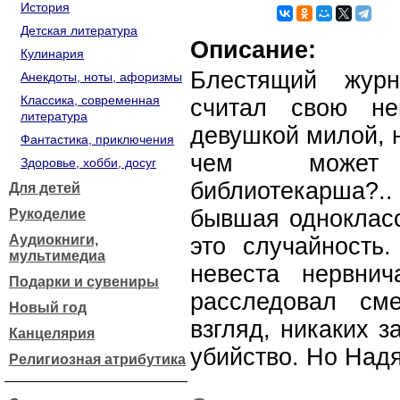
История
Детская литература
Описание:
Кулинария
Блестящий журн
Анекдоты, ноты, афоризмы
Классика, современная
считал свою не
литература
девушкой милой, н
Фантастика, приключения
чем может 
Здоровье, хобби, досуг
библиотекарша?..
Для детей
бывшая однокласс
Рукоделие
Аудиокниги,
это случайность.
мультимедиа
невеста нервни
Подарки и сувениры
расследовал см
Новый год
взгляд, никаких з
Канцелярия
убийство. Но Надя
Религиозная атрибутика