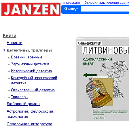
Impressum
|
Условия заключения сделк
Я ищу:
Книги
Новинки
Детективы, триллеры
Боевики, военные
Зарубежный детектив
Исторический детектив
Комедийный, иронический
детектив
Отечественный детектив
Триллеры
Любовный роман
Астрология, философия,
психология
Справочная литература