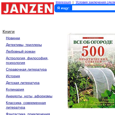
Impressum
|
Условия заключения сделк
Я ищу:
Книги
Новинки
Детективы, триллеры
Любовный роман
Астрология, философия,
психология
Справочная литература
История
Детская литература
Кулинария
Анекдоты, ноты, афоризмы
Классика, современная
литература
Фантастика, приключения