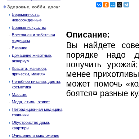
Здоровье, хобби, досуг
Беременность,
новорожденные
Боевые искусства
Описание:
Восточная и тибетская
медицина
Вы найдете сов
Вязание
порядке надо д
Домашние животные,
аквариум
получить урожай;
Красота, маникюр,
менее прихотливы
прически, макияж
Лечебное питание, диеты,
может помочь «ко
косметика
боятся¤ разные ку
Массаж
Мода, стиль, этикет
Нетрадиционная медицина,
травники
Обустройство дома,
квартиры
Очищение и омоложение