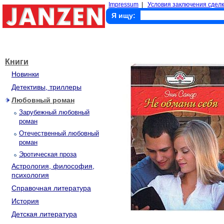
Impressum
|
Условия заключения сделк
Я ищу:
Книги
Новинки
Детективы, триллеры
Любовный роман
Зарубежный любовный
роман
Отечественный любовный
роман
Эротическая проза
Астрология, философия,
психология
Справочная литература
История
Детская литература