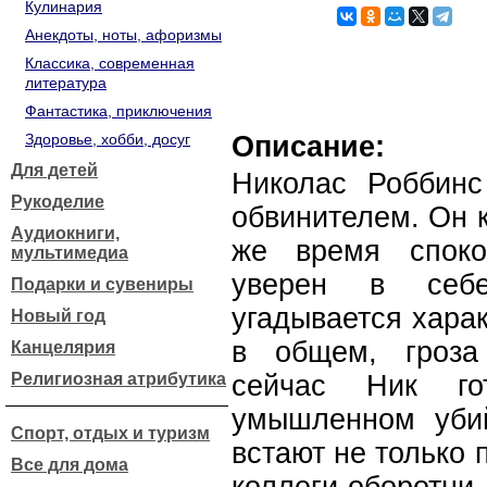
Кулинария
Анекдоты, ноты, афоризмы
Классика, современная
литература
Фантастика, приключения
Здоровье, хобби, досуг
Описание:
Для детей
Николас Роббинс
Рукоделие
обвинителем. Он к
Аудиокниги,
же время споко
мультимедиа
уверен в себ
Подарки и сувениры
угадывается хара
Новый год
в общем, гроза
Канцелярия
Религиозная атрибутика
сейчас Ник го
умышленном убий
Спорт, отдых и туризм
встают не только 
Все для дома