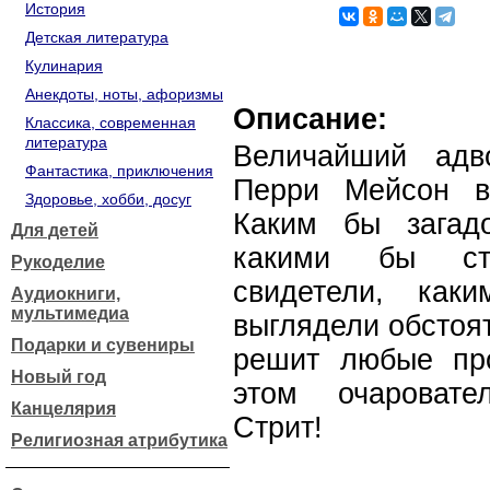
История
Детская литература
Кулинария
Анекдоты, ноты, афоризмы
Описание:
Классика, современная
литература
Величайший адв
Фантастика, приключения
Перри Мейсон в
Здоровье, хобби, досуг
Каким бы загад
Для детей
какими бы ст
Рукоделие
свидетели, как
Аудиокниги,
мультимедиа
выглядели обстоя
Подарки и сувениры
решит любые пр
Новый год
этом очаровате
Канцелярия
Стрит!
Религиозная атрибутика