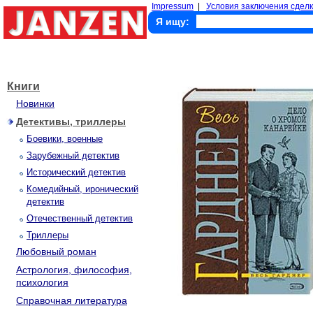
Impressum
|
Условия заключения сделк
Я ищу:
Книги
Новинки
Детективы, триллеры
Боевики, военные
Зарубежный детектив
Исторический детектив
Комедийный, иронический
детектив
Отечественный детектив
Триллеры
Любовный роман
Астрология, философия,
психология
Справочная литература