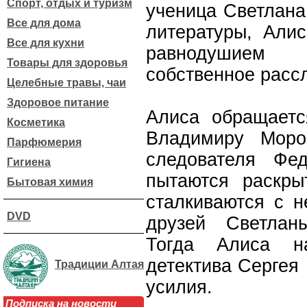
Спорт, отдых и туризм
ученица Светлана
Все для дома
литературы, Алис
Все для кухни
равнодушием 
Товары для здоровья
собственное расс
Целебные травы, чаи
Здоровое питание
Алиса обращает
Косметика
Владимиру Моро
Парфюмерия
следователя Фе
Гигиена
пытаются раскры
Бытовая химия
сталкиваются с н
DVD
друзей Светлан
Тогда Алиса н
детектива Сергея
Традиции Алтая
усилия.
Подписка на новости