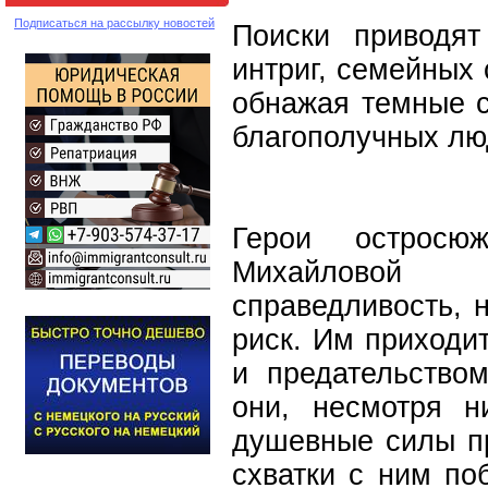
Подписаться на рассылку новостей
Поиски приводят
интриг, семейных 
обнажая темные с
благополучных л
Герои остросю
Михайловой 
справедливость, 
риск. Им приходи
и предательство
они, несмотря н
душевные силы пр
схватки с ним по