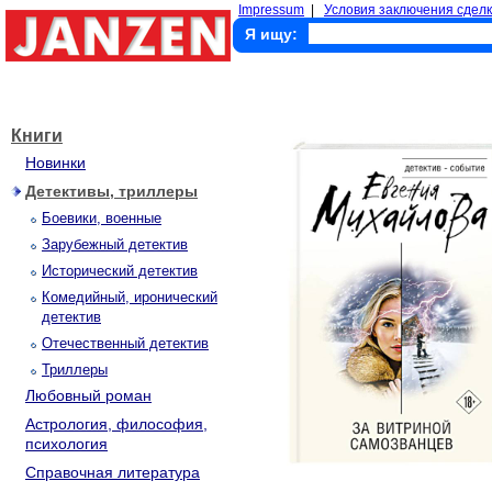
Impressum
|
Условия заключения сделк
Я ищу:
Книги
Новинки
Детективы, триллеры
Боевики, военные
Зарубежный детектив
Исторический детектив
Комедийный, иронический
детектив
Отечественный детектив
Триллеры
Любовный роман
Астрология, философия,
психология
Справочная литература