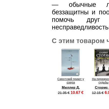
— обычные лю
беззащитны и поо
помочь друг
несправедливость
С этим товаром 
Сиротский приют у
На перекрес
озера
судьбы
Миллер Д.
Стормс 
10.67 €
6.
21.35 €
12.15 €