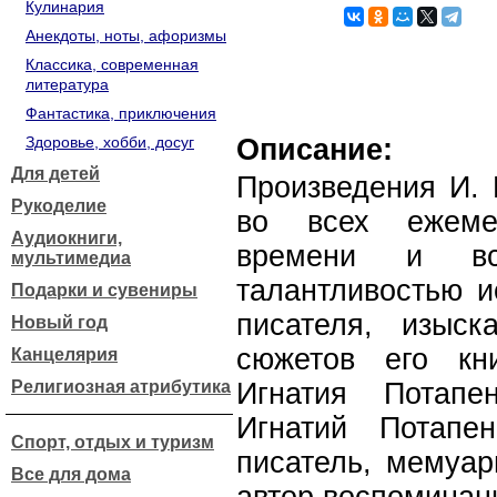
Кулинария
Анекдоты, ноты, афоризмы
Классика, современная
литература
Фантастика, приключения
Здоровье, хобби, досуг
Описание:
Для детей
Произведения И. 
Рукоделие
во всех ежеме
Аудиокниги,
времени и вс
мультимедиа
талантливостью и
Подарки и сувениры
писателя, изыск
Новый год
сюжетов его кн
Канцелярия
Религиозная атрибутика
Игнатия Потапе
Игнатий Потапен
Спорт, отдых и туризм
писатель, мемуар
Все для дома