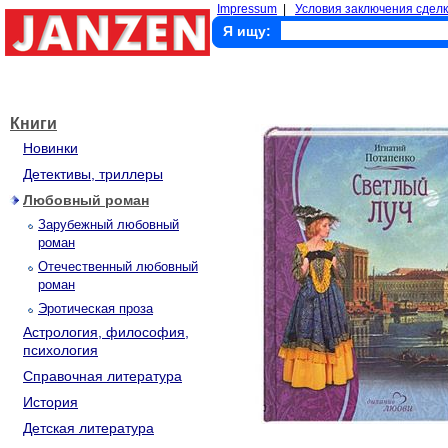
Impressum
|
Условия заключения сделк
Я ищу:
Книги
Новинки
Детективы, триллеры
Любовный роман
Зарубежный любовный
роман
Отечественный любовный
роман
Эротическая проза
Астрология, философия,
психология
Справочная литература
История
Детская литература