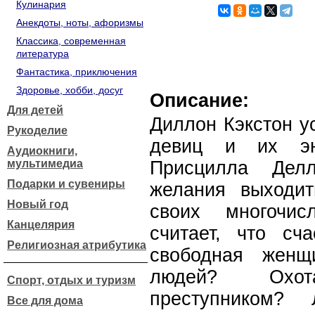
Кулинария
Анекдоты, ноты, афоризмы
Классика, современная
литература
Фантастика, приключения
Здоровье, хобби, досуг
Описание:
Для детей
Диллон Кэкстон у
Рукоделие
девиц и их эн
Аудиокниги,
мультимедиа
Присцилла Дел
Подарки и сувениры
желания выходит
Новый год
своих многочис
Канцелярия
считает, что сч
Религиозная атрибутика
свободная женщи
людей? Охо
Спорт, отдых и туризм
преступником?
Все для дома