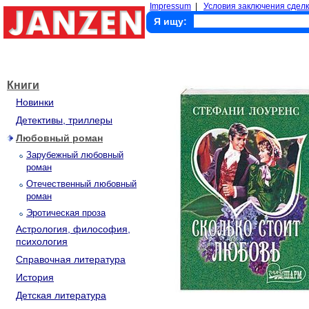
Impressum
|
Условия заключения сделк
Я ищу:
Книги
Новинки
Детективы, триллеры
Любовный роман
Зарубежный любовный
роман
Отечественный любовный
роман
Эротическая проза
Астрология, философия,
психология
Справочная литература
История
Детская литература