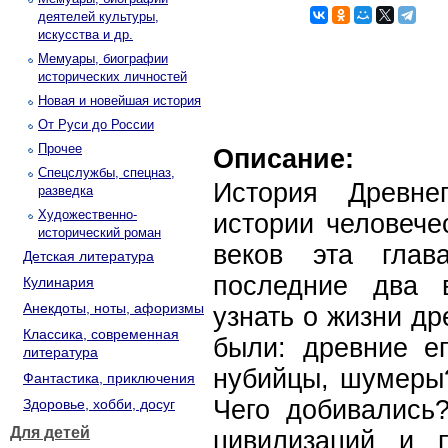
деятелей культуры,
искусства и др.
Мемуары, биографии
исторических личностей
Новая и новейшая история
От Руси до России
Прочее
Описание:
Спецслужбы, спецназ,
История Древне
разведка
Художественно-
истории человече
исторический роман
веков эта гла
Детская литература
последние два 
Кулинария
Анекдоты, ноты, афоризмы
узнать о жизни др
Классика, современная
были: древние ег
литература
нубийцы, шумеры?
Фантастика, приключения
Чего добивались
Здоровье, хобби, досуг
Для детей
цивилизаций и 