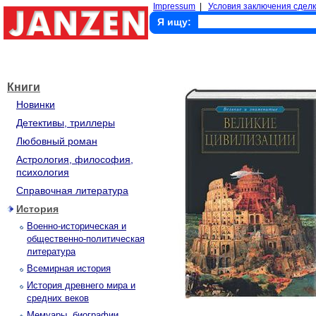
Impressum
|
Условия заключения сделк
Я ищу:
Книги
Новинки
Детективы, триллеры
Любовный роман
Астрология, философия,
психология
Справочная литература
История
Военно-историческая и
общественно-политическая
литература
Всемирная история
История древнего мира и
средних веков
Мемуары, биографии