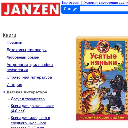
Impressum
|
Условия заключения сделк
Я ищу:
Книги
Новинки
Детективы, триллеры
Любовный роман
Астрология, философия,
психология
Справочная литература
История
Детская литература
Досуг и творчество
Книги для дошкольников
(4-6 лет)
Книги для младшего и
среднего школьного