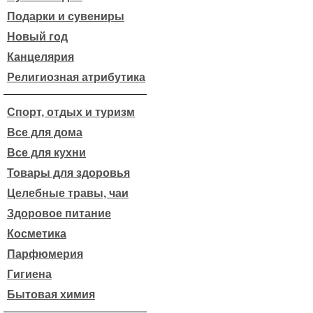
Подарки и сувениры
Новый год
Канцелярия
Религиозная атрибутика
Спорт, отдых и туризм
Все для дома
Все для кухни
Товары для здоровья
Целебные травы, чаи
Здоровое питание
Косметика
Парфюмерия
Гигиена
Бытовая химия