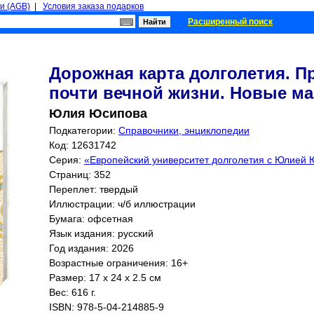
и (AGB)
|
Условия заказа подарков
Расширенный поиск
Дорожная карта долголетия. П
почти вечной жизни. Новые м
Юлия Юсипова
Подкатегории:
Справочники, энциклопедии
Код: 12631742
Серия:
«Европейский университет долголетия с Юлией
Страниц:
352
Переплет: твердый
Иллюстрации: ч/б иллюстрации
Бумага: офсетная
Язык издания: русский
Год издания: 2026
Возрастные ограничения: 16+
Размер: 17 x 24 x 2.5 см
Вес: 616 г.
ISBN:
978-5-04-214885-9