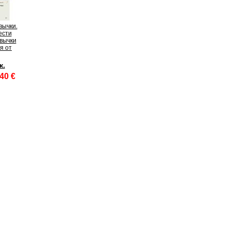
вычки.
ести
вычки
я от
ж.
40 €