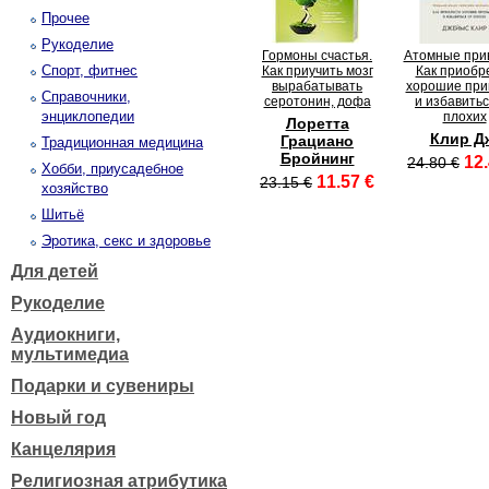
Прочее
Рукоделие
Гормоны счастья.
Атомные при
Спорт, фитнес
Как приучить мозг
Как приобр
вырабатывать
хорошие при
Справочники,
серотонин, дофа
и избавитьс
энциклопедии
плохих
Лоретта
Клир Д
Грациано
Традиционная медицина
Бройнинг
12.
24.80 €
Хобби, приусадебное
11.57 €
23.15 €
хозяйство
Шитьё
Эротика, секс и здоровье
Для детей
Рукоделие
Аудиокниги,
мультимедиа
Подарки и сувениры
Новый год
Канцелярия
Религиозная атрибутика