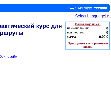
Тел.: +49 9632 7999000
Select Language
▼
Ваша корзина:
рактический курс для
наименований:
0
аршруты
количество:
0
сумма:
0.00 €
Приступить к оформлению
заказа
 Юсиповой»