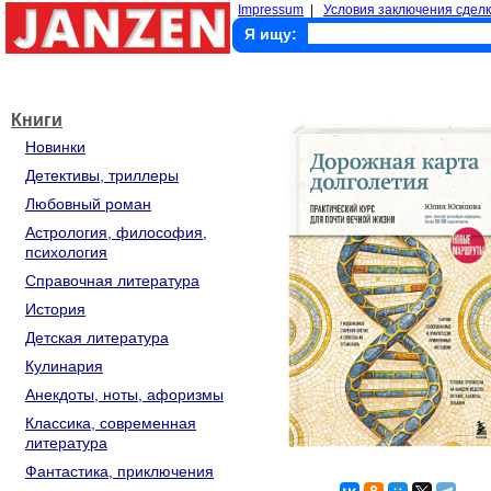
Impressum
|
Условия заключения сделк
Я ищу:
Книги
Новинки
Детективы, триллеры
Любовный роман
Астрология, философия,
психология
Справочная литература
История
Детская литература
Кулинария
Анекдоты, ноты, афоризмы
Классика, современная
литература
Фантастика, приключения