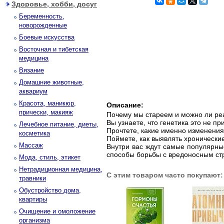
Здоровье, хобби, досуг
Беременность,
новорожденные
Боевые искусства
Восточная и тибетская
медицина
Вязание
Домашние животные,
аквариум
Красота, маникюр,
Описание:
прически, макияж
Почему мы стареем и можно ли реа
Вы узнаете, что генетика это не пр
Лечебное питание, диеты,
Прочтете, какие именно изменения
косметика
Поймете, как выявлять хронически
Массаж
Внутри вас ждут самые популярны
способы борьбы с вредоносным стр
Мода, стиль, этикет
Нетрадиционная медицина,
С этим товаром часто покупают:
травники
Обустройство дома,
квартиры
Очищение и омоложение
организма