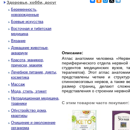
Здоровье, хобби, досуг
Беременность,
новорожденные
Боевые искусства
Восточная и тибетская
медицина
Вязание
Домашние животные,
Описание:
аквариум
Атлас анатомии человека «Нерв
Красота, маникюр,
периферического отдела нервной с
прически, макияж
студентов медицинских вузов, т
Лечебное питание, диеты,
терапевтов). Этот атлас анатом
представлены четкие и структу
косметика
спинномозговых нервов, а также 
Массаж
размер страниц, делают сложн
представления о строении нервной
Мода, стиль, этикет
Нетрадиционная медицина,
С этим товаром часто покупают:
травники
Обустройство дома,
квартиры
Очищение и омоложение
организма