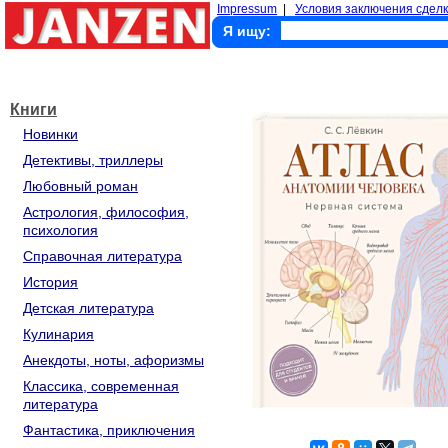
Impressum
|
Условия заключения сделк
Я ищу:
Книги
Новинки
Детективы, триллеры
Любовный роман
Астрология, философия,
психология
Справочная литература
История
Детская литература
Кулинария
Анекдоты, ноты, афоризмы
Классика, современная
литература
Фантастика, приключения