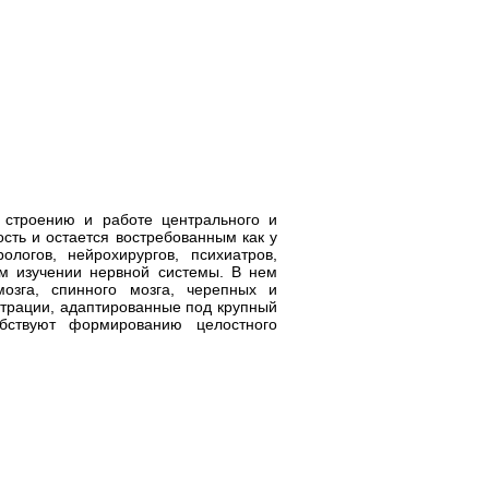
 строению и работе центрального и
сть и остается востребованным как у
логов, нейрохирургов, психиатров,
ом изучении нервной системы. В нем
озга, спинного мозга, черепных и
страции, адаптированные под крупный
бствуют формированию целостного