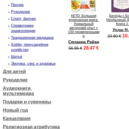
Прочее
Рукоделие
КЕТО. Большая
Беседы с Бо
Спорт, фитнес
кулинарная книга.
Необычный Д
Уникальный
Книга 2.
Справочники,
авторский опыт с
Уолш Н.
энциклопедии
100 проверенными
10.
20.80 €
р
Традиционная медицина
Сюзанна Райан
Хобби, приусадебное
28.47 €
56.95 €
хозяйство
Шитьё
Эротика, секс и здоровье
Для детей
Рукоделие
Аудиокниги,
мультимедиа
Подарки и сувениры
Новый год
Канцелярия
Религиозная атрибутика