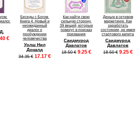
гом.
Беседы с Богом.
Как найти свою
Деньги в сетевом
иалог.
Книга 4. Новый и
сильную сторону.
маркетинге. Как
неожиданный
39 вещей, которые
заработать
диалог о
помогут в поисках
состояние, не имея
Д.
пробуждении
призвания
стартового капита
40 €
человечества
Саидмурод
Саидмурод
Уолш Нил
Давлатов
Давлатов
Доналд
9.25 €
9.25 €
18.50 €
18.50 €
17.17 €
34.35 €