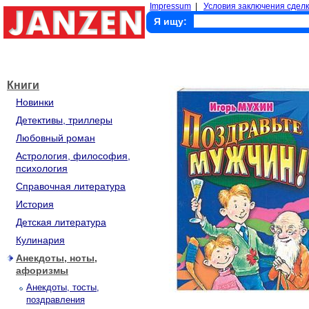
Impressum
|
Условия заключения сделк
Я ищу:
Книги
Новинки
Детективы, триллеры
Любовный роман
Астрология, философия,
психология
Справочная литература
История
Детская литература
Кулинария
Анекдоты, ноты,
афоризмы
Анекдоты, тосты,
поздравления