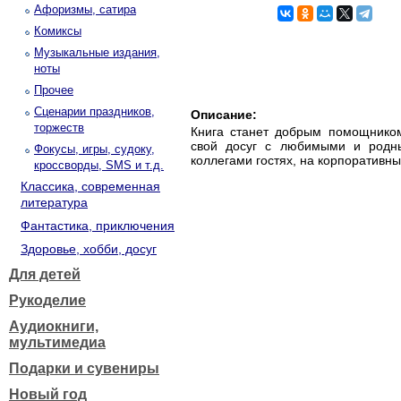
Афоризмы, сатира
Комиксы
Музыкальные издания,
ноты
Прочее
Сценарии праздников,
Описание:
торжеств
Книга станет добрым помощником
свой досуг с любимыми и родн
Фокусы, игры, судоку,
коллегами гостях, на корпоративны
кроссворды, SMS и т.д.
Классика, современная
литература
Фантастика, приключения
Здоровье, хобби, досуг
Для детей
Рукоделие
Аудиокниги,
мультимедиа
Подарки и сувениры
Новый год