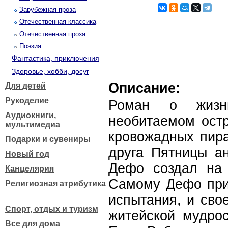
Зарубежная проза
Отечественная классика
Отечественная проза
Поэзия
Фантастика, приключения
Здоровье, хобби, досуг
Описание:
Для детей
Рукоделие
Роман о жизн
Аудиокниги,
необитаемом остр
мультимедиа
кровожадных пира
Подарки и сувениры
друга Пятницы ан
Новый год
Дефо создал на 
Канцелярия
Самому Дефо при
Религиозная атрибутика
испытания, и сво
Спорт, отдых и туризм
житейской мудрос
Все для дома