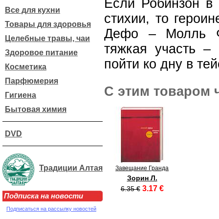
Если Робинзон в 
Все для кухни
стихии, то героин
Товары для здоровья
Дефо – Молль Ф
Целебные травы, чаи
тяжкая участь – 
Здоровое питание
пойти ко дну в те
Косметика
Парфюмерия
С этим товаром 
Гигиена
Бытовая химия
DVD
Традиции Алтая
Завещание Гранда
Зорин Л.
3.17 €
6.35 €
Подписка на новости
Подписаться на рассылку новостей