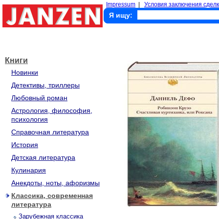
Impressum
|
Условия заключения сделк
Я ищу:
Книги
Новинки
Детективы, триллеры
Любовный роман
Астрология, философия,
психология
Справочная литература
История
Детская литература
Кулинария
Анекдоты, ноты, афоризмы
Классика, современная
литература
Зарубежная классика