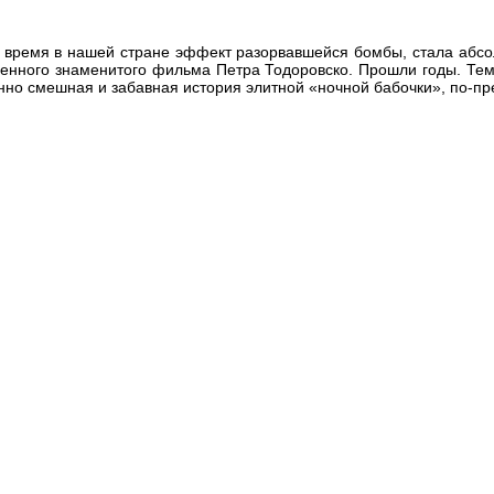
ое время в нашей стране эффект разорвавшейся бомбы, стала аб
менного знаменитого фильма Петра Тодоровско. Прошли годы. Те
но смешная и забавная история элитной «ночной бабочки», по-пре