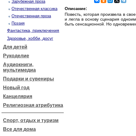
Зарубежная проза
Описание:
Отечественная классика
Повесть, которая произвела в св
Отечественная проза
и легла в основу сценария однои
Поэзия
быть сенсационной. Но одновремен
Фантастика, приключения
Здоровье, хобби, досуг
Для детей
Рукоделие
Аудиокниги,
мультимедиа
Подарки и сувениры
Новый год
Канцелярия
Религиозная атрибутика
Спорт, отдых и туризм
Все для дома