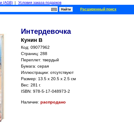
и (AGB)
|
Условия заказа подарков
Расширенный поиск
Интердевочка
Кунин В
Код: 09077962
Страниц:
288
Переплет: твердый
Бумага: серая
Иллюстрации: отсутствуют
Размер: 13.5 x 20.5 x 2.5 см
Вес: 281 г.
ISBN:
978-5-17-048973-2
Наличие:
распродано