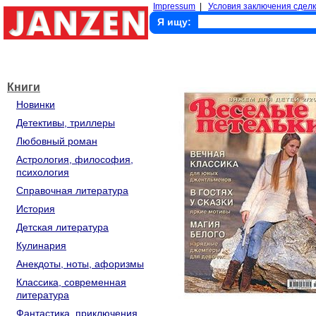
Impressum
|
Условия заключения сделк
Я ищу:
Книги
Новинки
Детективы, триллеры
Любовный роман
Астрология, философия,
психология
Справочная литература
История
Детская литература
Кулинария
Анекдоты, ноты, афоризмы
Классика, современная
литература
Фантастика, приключения