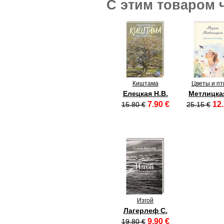
С этим товаром 
Киштама
Цветы и п
Елецкая Н.В.
Метлицка
7.90 €
12.
15.80 €
25.15 €
Изгой
Лагерлеф С.
9.90 €
19.80 €