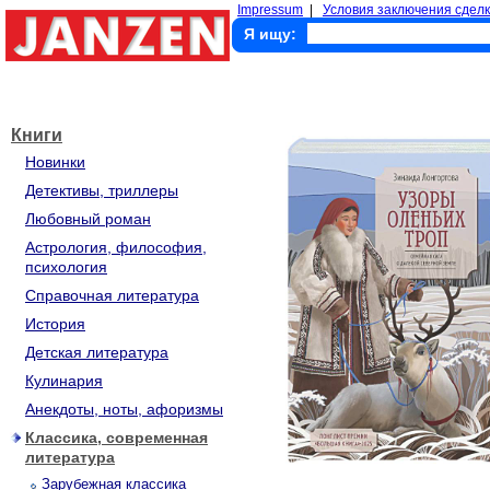
Impressum
|
Условия заключения сделк
Я ищу:
Книги
Новинки
Детективы, триллеры
Любовный роман
Астрология, философия,
психология
Справочная литература
История
Детская литература
Кулинария
Анекдоты, ноты, афоризмы
Классика, современная
литература
Зарубежная классика