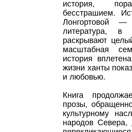
история, по
бесстрашием. Ис
Лонгортовой — 
литература, в 
раскрывают целы
масштабная сем
история вплетена
жизни ханты пока
и любовью.
Книга продолжа
прозы, обращенно
культурному насл
народов Севера,
перекликающиес