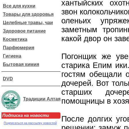
хантыйских охо
Все для кухни
звон колокольчико
Товары для здоровья
оленьих упряже
Целебные травы, чаи
заметным тропин
Здоровое питание
какой двор он зав
Косметика
Парфюмерия
Погонщик же уве
Гигиена
старика Епим ики
Бытовая химия
гостям обещали о
DVD
дочерей. Вот толь
старших доч
Традиции Алтая
помощницы в хозя
Подписка на новости
После долгих уго
Подписаться на рассылку новостей
решении: замуж п