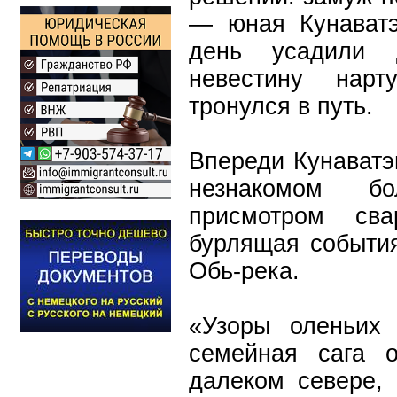
— юная Кунават
день усадили
невестину нар
тронулся в путь.
Впереди Кунаватэ
незнакомом б
присмотром сва
бурлящая события
Обь-река.
«Узоры оленьих
семейная сага 
далеком севере, 