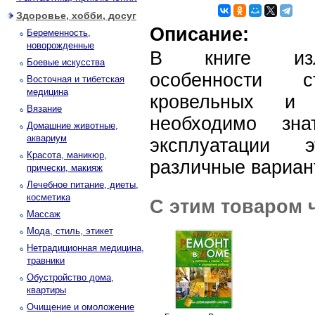
Здоровье, хобби, досуг
Описание:
Беременность,
новорожденные
В книге изло
Боевые искусства
особенности ст
Восточная и тибетская
медицина
кровельных и 
Вязание
необходимо зн
Домашние животные,
аквариум
эксплуатации 
Красота, маникюр,
различные вариан
прически, макияж
Лечебное питание, диеты,
косметика
С этим товаром 
Массаж
Мода, стиль, этикет
Нетрадиционная медицина,
травники
Обустройство дома,
квартиры
Очищение и омоложение