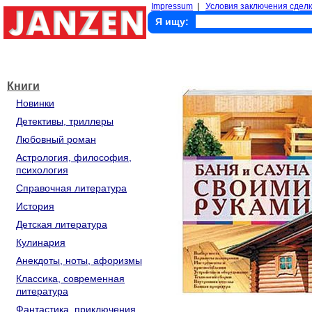
Impressum
|
Условия заключения сделк
Я ищу:
Книги
Новинки
Детективы, триллеры
Любовный роман
Астрология, философия,
психология
Справочная литература
История
Детская литература
Кулинария
Анекдоты, ноты, афоризмы
Классика, современная
литература
Фантастика, приключения