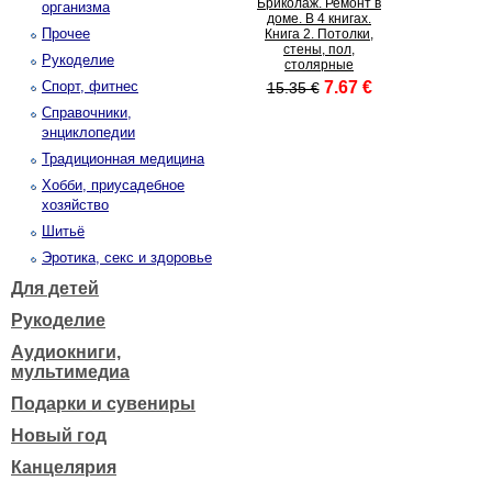
Бриколаж. Ремонт в
организма
доме. В 4 книгах.
Прочее
Книга 2. Потолки,
стены, пол,
Рукоделие
столярные
Спорт, фитнес
7.67 €
15.35 €
Справочники,
энциклопедии
Традиционная медицина
Хобби, приусадебное
хозяйство
Шитьё
Эротика, секс и здоровье
Для детей
Рукоделие
Аудиокниги,
мультимедиа
Подарки и сувениры
Новый год
Канцелярия