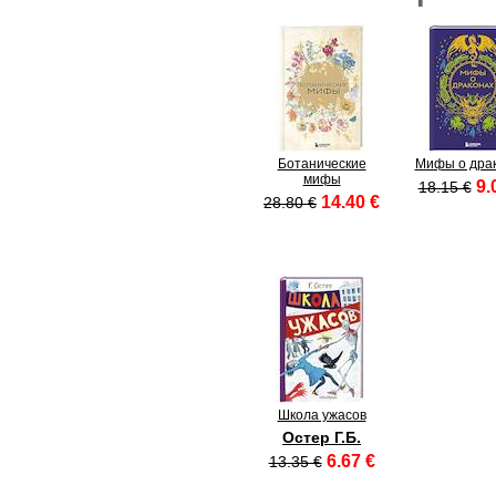
Ботанические
Мифы о дра
мифы
9.
18.15 €
14.40 €
28.80 €
Школа ужасов
Остер Г.Б.
6.67 €
13.35 €