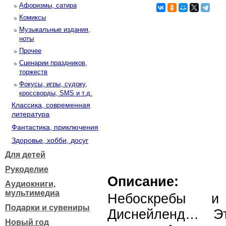
Афоризмы, сатира
Комиксы
Музыкальные издания,
ноты
Прочее
Сценарии праздников,
торжеств
Фокусы, игры, судоку,
кроссворды, SMS и т.д.
Классика, современная
литература
Фантастика, приключения
Здоровье, хобби, досуг
Для детей
Рукоделие
Описание:
Аудиокниги,
мультимедиа
Небоскребы и
Подарки и сувениры
Диснейленд… Эт
Новый год