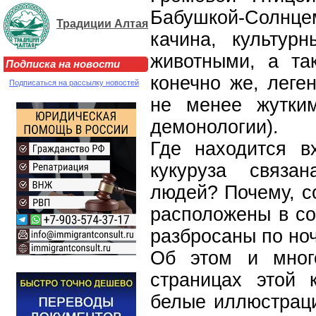
Бабушкой-Солн
Традиции Алтая
качина, культур
животными, а та
Подписка на новости
конечно же, леге
Подписаться на рассылку новостей
не менее жутки
демонологии).
Где находится в
кукуруза связа
людей? Почему, с
расположены в со
разбросаны по но
Об этом и мног
страницах этой 
белые иллюстрац