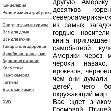
другую Америк
Канцелярия
десятков коре
Религиозная атрибутика
североамериканск
из самых загадо
Спорт, отдых и туризм
гордые носители
Все для дома
книга приглашае
Все для кухни
Товары для здоровья
самобытной кул
Целебные травы, чаи
Америки через 
Здоровое питание
чероки, навахо,
Косметика
ирокезов, черноно
Парфюмерия
чем они думали,
Гигиена
детей, чего б
Бытовая химия
окружающий мир.
Вас ждет знако
DVD
Громовой Птице