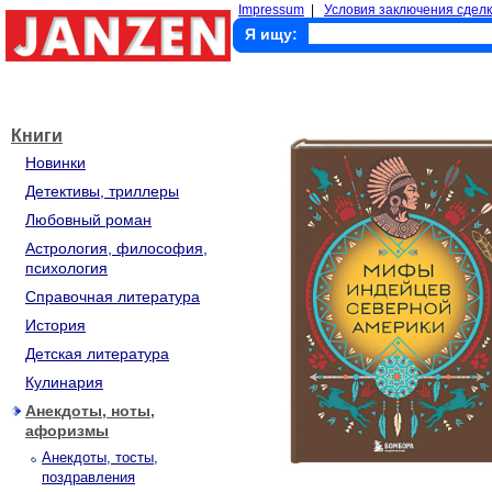
Impressum
|
Условия заключения сделк
Я ищу:
Книги
Новинки
Детективы, триллеры
Любовный роман
Астрология, философия,
психология
Справочная литература
История
Детская литература
Кулинария
Анекдоты, ноты,
афоризмы
Анекдоты, тосты,
поздравления