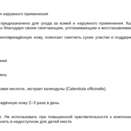
ля наружного применения
 предназначено для ухода за кожей и наружного применения. Ка
вах благодаря своим смягчающим, успокаивающим и восстанавлив
неповреждённую кожу, помогает смягчить сухие участки и подде
ения
день
ая кислота, экстракт календулы (Calendula officinalis).
ждённую кожу 2–3 раза в день.
. Не использовать при повышенной чувствительности к компонен
анить в недоступном для детей месте.