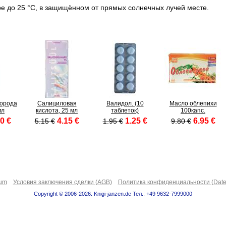
е до 25 °C, в защищённом от прямых солнечных лучей месте.
дорода
Салициловая
Валидол. (10
Масло облепихи
мл
кислота, 25 мл
таблеток)
100капс.
0 €
4.15 €
1.25 €
6.95 €
5.15 €
1.95 €
9.80 €
sum
Условия заключения сделки (AGB)
Политика конфиденциальности (Date
Copyright © 2006-2026. Knigi-janzen.de Тел.: +49 9632-7999000