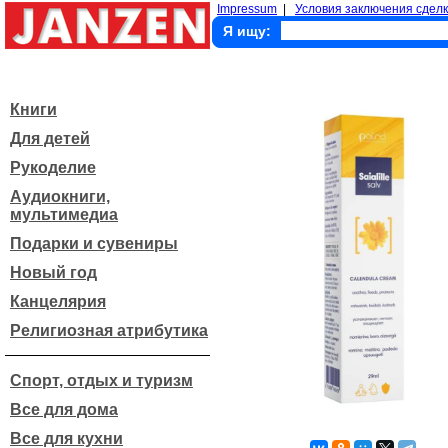
Impressum
|
Условия заключения сделк
Я ищу:
Книги
Для детей
Рукоделие
Аудиокниги,
мультимедиа
Подарки и сувениры
Новый год
Канцелярия
Религиозная атрибутика
Спорт, отдых и туризм
Все для дома
Все для кухни