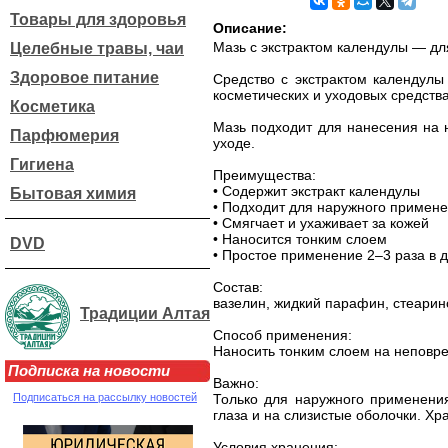
Товары для здоровья
Описание:
Мазь с экстрактом календулы — д
Целебные травы, чаи
Здоровое питание
Средство с экстрактом календулы
косметических и уходовых средст
Косметика
Мазь подходит для нанесения на 
Парфюмерия
уходе.
Гигиена
Преимущества:
• Содержит экстракт календулы
Бытовая химия
• Подходит для наружного примен
• Смягчает и ухаживает за кожей
• Наносится тонким слоем
DVD
• Простое применение 2–3 раза в 
Состав:
вазелин, жидкий парафин, стеаринов
Традиции Алтая
Способ применения:
Наносить тонким слоем на неповре
Подписка на новости
Важно:
Подписаться на рассылку новостей
Только для наружного применения
глаза и на слизистые оболочки. Хр
Условия хранения: