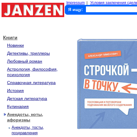
Impressum
|
Условия заключения сделк
Я ищу:
Книги
Новинки
Детективы, триллеры
Любовный роман
Астрология, философия,
психология
Справочная литература
История
Детская литература
Кулинария
Анекдоты, ноты,
афоризмы
Анекдоты, тосты,
поздравления