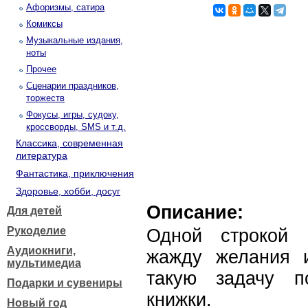
Афоризмы, сатира
Комиксы
Музыкальные издания,
ноты
Прочее
Сценарии праздников,
торжеств
Фокусы, игры, судоку,
кроссворды, SMS и т.д.
Классика, современная
литература
Фантастика, приключения
Здоровье, хобби, досуг
Описание:
Для детей
Рукоделие
Одной строкой 
Аудиокниги,
жажду желания 
мультимедиа
такую задачу п
Подарки и сувениры
книжки.
Новый год