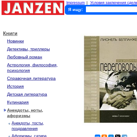
Impressum
|
Условия заключения сделк
Я ищу:
Книги
Новинки
Детективы, триллеры
Любовный роман
Астрология, философия,
психология
Справочная литература
История
Детская литература
Кулинария
Анекдоты, ноты,
афоризмы
Анекдоты, тосты,
поздравления
Афоризмы, сатира