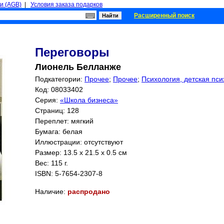
и (AGB)
|
Условия заказа подарков
Расширенный поиск
Переговоры
Лионель Белланже
Подкатегории:
Прочее
;
Прочее
;
Психология, детская пси
Код: 08033402
Серия:
«Школа бизнеса»
Страниц:
128
Переплет: мягкий
Бумага: белая
Иллюстрации: отсутствуют
Размер: 13.5 x 21.5 x 0.5 см
Вес: 115 г.
ISBN:
5-7654-2307-8
Наличие:
распродано