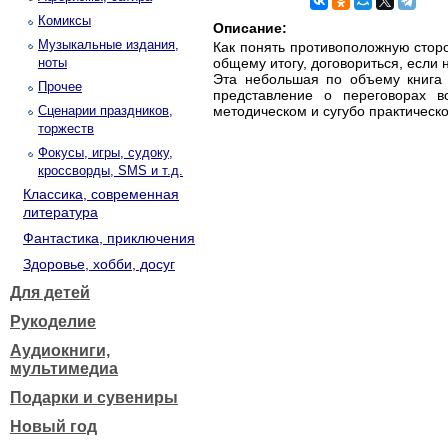
Комиксы
Описание:
Музыкальные издания,
Как понять противоположную сторо
ноты
общему итогу, договориться, если 
Эта небольшая по объему книга 
Прочее
представление о переговорах в
Сценарии праздников,
методическом и сугубо практическ
торжеств
Фокусы, игры, судоку,
кроссворды, SMS и т.д.
Классика, современная
литература
Фантастика, приключения
Здоровье, хобби, досуг
Для детей
Рукоделие
Аудиокниги,
мультимедиа
Подарки и сувениры
Новый год