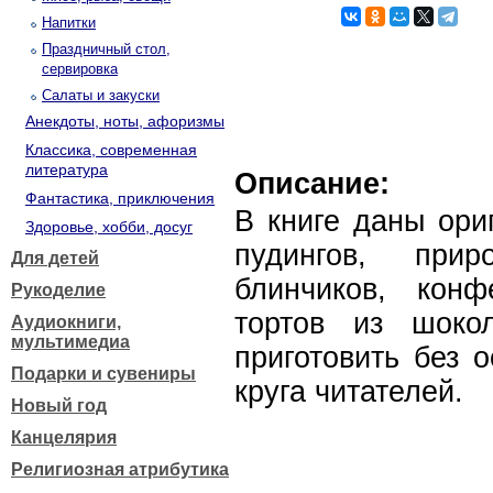
Напитки
Праздничный стол,
сервировка
Салаты и закуски
Анекдоты, ноты, афоризмы
Классика, современная
литература
Описание:
Фантастика, приключения
В книге даны ори
Здоровье, хобби, досуг
пудингов, прир
Для детей
блинчиков, конф
Рукоделие
тортов из шоко
Аудиокниги,
мультимедиа
приготовить без 
Подарки и сувениры
круга читателей.
Новый год
Канцелярия
Религиозная атрибутика