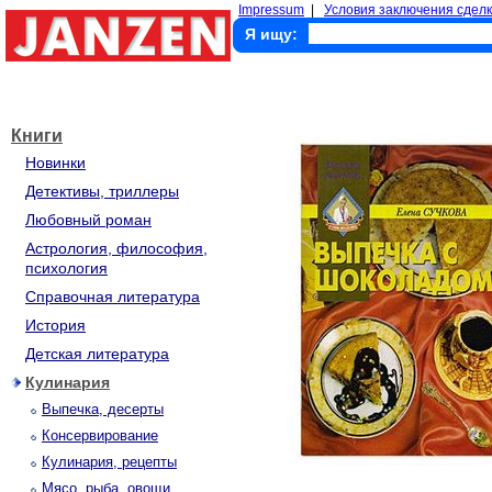
Impressum
|
Условия заключения сделк
Я ищу:
Книги
Новинки
Детективы, триллеры
Любовный роман
Астрология, философия,
психология
Справочная литература
История
Детская литература
Кулинария
Выпечка, десерты
Консервирование
Кулинария, рецепты
Мясо, рыба, овощи