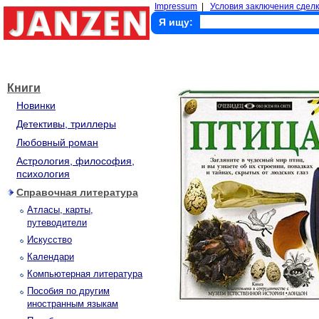
Impressum
|
Условия заключения сделк
Я ищу:
Книги
Новинки
Детективы, триллеры
Любовный роман
Астрология, философия,
психология
Справочная литература
Атласы, карты,
путеводители
Искусство
Календари
Компьютерная литература
Пособия по другим
иностранным языкам