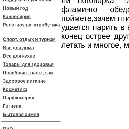
ли поговорка `г
фламинго обе
Новый год
Канцелярия
поймете,зачем пт
Религиозная атрибутика
удается парить в 
конец острее друг
Спорт, отдых и туризм
летать и многое, 
Все для дома
Все для кухни
Товары для здоровья
Целебные травы, чаи
Здоровое питание
Косметика
Парфюмерия
Гигиена
Бытовая химия
DVD