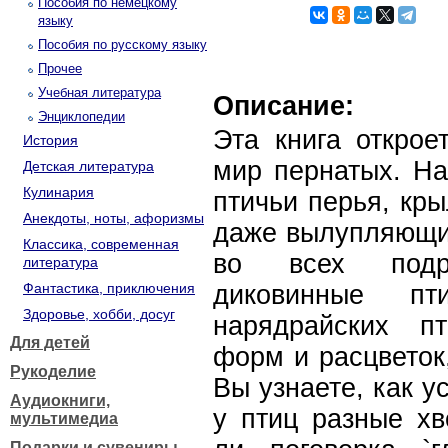
Пособия по немецкому
языку
Пособия по русскому языку
Прочее
Учебная литература
Описание:
Энциклопедии
Эта книга открое
История
мир пернатых. На
Детская литература
Кулинария
птичьи перья, кры
Анекдоты, ноты, афоризмы
даже вылупляющие
Классика, современная
во всех подр
литература
Фантастика, приключения
диковинные пт
Здоровье, хобби, досуг
нарядрайских п
Для детей
форм и расцветок
Рукоделие
Вы узнаете, как у
Аудиокниги,
у птиц разные хв
мультимедиа
Подарки и сувениры