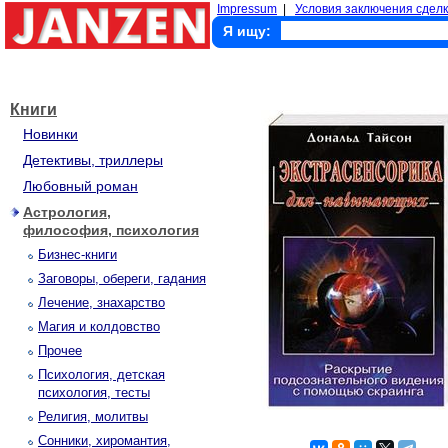
Impressum
|
Условия заключения сделк
Я ищу:
Книги
Новинки
Детективы, триллеры
Любовный роман
Астрология,
философия, психология
Бизнес-книги
Заговоры, обереги, гадания
Лечение, знахарство
Магия и колдовство
Прочее
Психология, детская
психология, тесты
Религия, молитвы
Сонники, хиромантия,