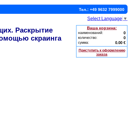
Тел.: +49 9632 7999000
Select Language
▼
Ваша корзина:
щих. Раскрытие
наименований:
0
помощью скраинга
количество:
0
сумма:
0.00 €
Приступить к оформлению
заказа