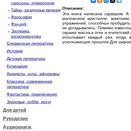
гороскопы, нумерология
Описание:
Тайны, загадочные явления
Эта книга написана скраером. А 
Философия
магическом кристалле, маятнике
упражнений, способных пробудить
Фэн-шуй
не догадывались. Помимо известны
Эзотерика,
скраинг масла и огня и египетский
космоэнергетика
испытывает каждый раз, когда 
ускользающее прошлое.Для широког
Справочная литература
История
Детская литература
Кулинария
Анекдоты, ноты, афоризмы
Классика, современная
литература
Фантастика, приключения
Здоровье, хобби, досуг
Для детей
Рукоделие
Аудиокниги,