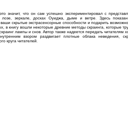
это значит, что он сам успешно экспериментировал с представ
, лозе, зеркале, досках Оуиджа, дыме и ветре. Здесь показа
 ваши скрытые экстрасенсорные способности и подарить возможно
х, в книгу вошли некоторые древние методы скраинга, которые тр
 скраинг лампы и снов. Автор также надеется передать читателям хо
внутренним взором раздвигает плотные облака неведения, с
о круга читателей.