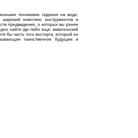
ленными техниками гадания на воде,
н широкий комплекс инструментов и
сти предвидения, о которых вы ранее
удно найти где-либо еще: вавилонский
тя бы часть того восторга, который он
крывающие таинственное будущее и