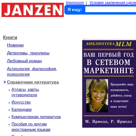
Impressum
|
Условия заключения сделк
Я ищу:
Книги
Новинки
Детективы, триллеры
Любовный роман
Астрология, философия,
психология
Справочная литература
Атласы, карты,
путеводители
Искусство
Календари
Компьютерная литература
Пособия по другим
иностранным языкам