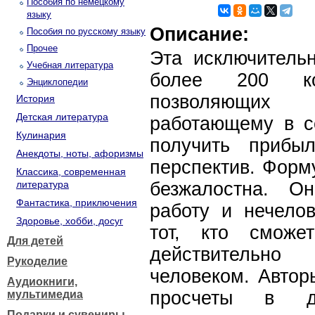
Пособия по немецкому
языку
Описание:
Пособия по русскому языку
Прочее
Эта исключительн
Учебная литература
более 200 кон
Энциклопедии
позволяющих 
История
Детская литература
работающему в се
Кулинария
получить прибы
Анекдоты, ноты, афоризмы
перспектив. Форм
Классика, современная
литература
безжалостна. О
Фантастика, приключения
работу и нечелов
Здоровье, хобби, досуг
тот, кто сможе
Для детей
действительно
Рукоделие
человеком. Автор
Аудиокниги,
просчеты в де
мультимедиа
Подарки и сувениры