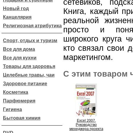
сетевиков, подск
Новый год
Книга, каждый пр
Канцелярия
реальной жизнен
Религиозная атрибутика
просто и поня
широкого круга ч
Спорт, отдых и туризм
кто связал свои 
Все для дома
маркетингом.
Все для кухни
Товары для здоровья
С этим товаром 
Целебные травы, чаи
Здоровое питание
Косметика
Парфюмерия
Гигиена
Бытовая химия
Excel 2007.
Руководство
менеджера проекта
DVD