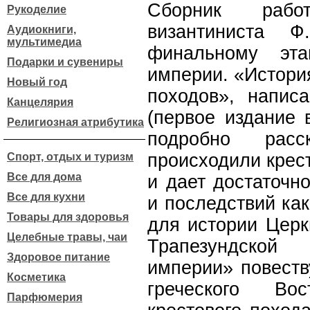
Сборник рабо
Рукоделие
византиниста Ф
Аудиокниги,
мультимедиа
финальному эта
Подарки и сувениры
империи. «Истори
Новый год
походов», напис
Канцелярия
(первое издание 
Религиозная атрибутика
подробно рас
происходили крес
Спорт, отдых и туризм
Все для дома
и дает достаточн
Все для кухни
и последствий как
Товары для здоровья
для истории Церк
Целебные травы, чаи
Трапезундской
Здоровое питание
империи» повеств
Косметика
греческого Во
Парфюмерия