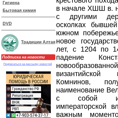
крестового похода
Гигиена
в начале ХШШ в. 
Бытовая химия
с другими дер
осколках бывшей
DVD
южном побережье
новое государст
Традиции Алтая
лет, с 1204 по 1
падение Конс
Подписка на новости
новообразованно
Подписаться на рассылку новостей
византийской 
Комнинов, по
наименование Вел
с собой иде
императорской в
важным моменто