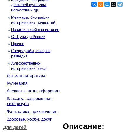
деятелей культуры,
искусства и др.
Мемуары, биографии
исторических личностей
Новая и новейшая история
От Руси до России
Прочее
Спецслужбы, спецназ,
разведка
Художественно-
исторический роман
Детская литература
Кулинария
Анекдоты, ноты, афоризмы
Классика, современная
литература
Фантастика, приключения
Здоровье, хобби, досуг
Описание:
Для детей