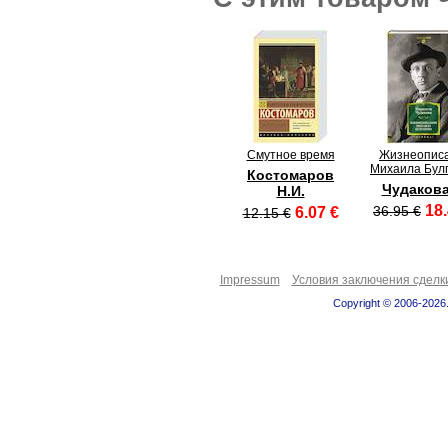
Смутное время
Жизнеопис
Михаила Бул
Костомаров
Чудакова
Н.И.
18.
36.95 €
6.07 €
12.15 €
Impressum
Условия заключения сделк
Copyright © 2006-2026.