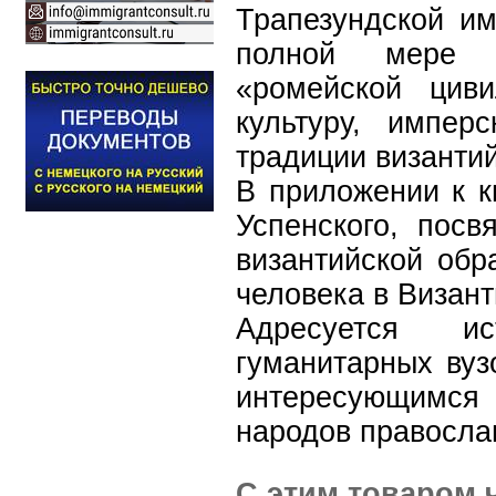
Трапезундской им
полной мере 
«ромейской циви
культуру, импер
традиции византи
В приложении к к
Успенского, пос
византийской обр
человека в Визан
Адресуется и
гуманитарных вуз
интересующимся
народов правосла
С этим товаром 