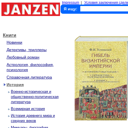
Impressum
|
Условия заключения сделк
Я ищу:
Книги
Новинки
Детективы, триллеры
Любовный роман
Астрология, философия,
психология
Справочная литература
История
Военно-историческая и
общественно-политическая
литература
Всемирная история
История древнего мира и
средних веков
Мемуары, биографии