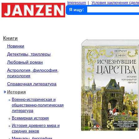
Impressum
|
Условия заключения сделк
Я ищу:
Книги
Новинки
Детективы, триллеры
Любовный роман
Астрология, философия,
психология
Справочная литература
История
Военно-историческая и
общественно-политическая
литература
Всемирная история
История древнего мира и
средних веков
Мемуары, биографии