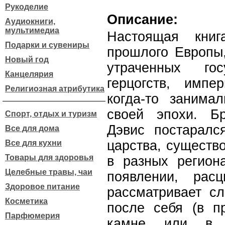
Рукоделие
Описание:
Аудиокниги,
мультимедиа
Настоящая книг
Подарки и сувениры
прошлого Европы,
Новый год
утраченных го
Канцелярия
герцогств, импе
Религиозная атрибутика
когда-то занима
своей эпохи. Б
Спорт, отдых и туризм
Дэвис постаралс
Все для дома
царства, существ
Все для кухни
Товары для здоровья
в разных регион
Целебные травы, чаи
появлении, рас
Здоровое питание
рассматривает сл
Косметика
после себя (в пр
Парфюмерия
камне или в н