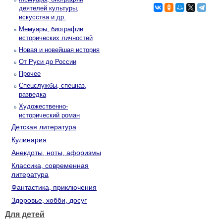
деятелей культуры,
искусства и др.
Мемуары, биографии
исторических личностей
Новая и новейшая история
От Руси до России
Прочее
Спецслужбы, спецназ,
разведка
Художественно-
исторический роман
Детская литература
Кулинария
Анекдоты, ноты, афоризмы
Классика, современная
литература
Фантастика, приключения
Здоровье, хобби, досуг
Для детей