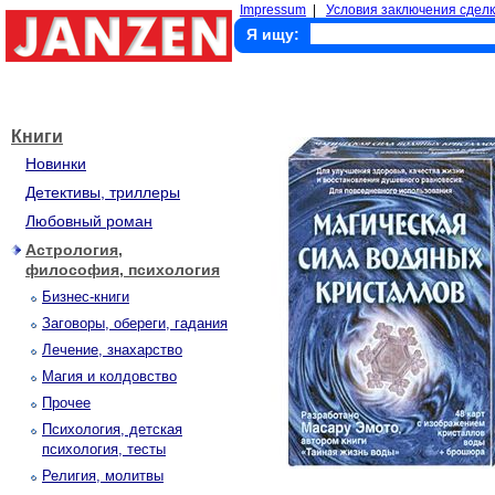
Impressum
|
Условия заключения сделк
Я ищу:
Книги
Новинки
Детективы, триллеры
Любовный роман
Астрология,
философия, психология
Бизнес-книги
Заговоры, обереги, гадания
Лечение, знахарство
Магия и колдовство
Прочее
Психология, детская
психология, тесты
Религия, молитвы