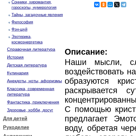
Сонники, хиромантия,
гороскопы, нумерология
Тайны, загадочные явления
Философия
Фэн-шуй
Эзотерика,
космоэнергетика
Справочная литература
Описание:
История
Наши мысли, сл
Детская литература
воздействовать н
Кулинария
образуются кри
Анекдоты, ноты, афоризмы
раскрывается с
Классика, современная
литература
концентрированны
Фантастика, приключения
С помощью крист
Здоровье, хобби, досуг
предлагает Эмот
Для детей
воду, обретая чер
Рукоделие