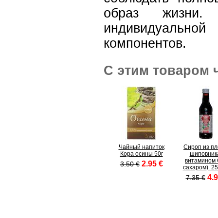
образ жизни.
индивидуаль
компонентов.
С этим товаром 
Чайный напиток
Сироп из п
Кора осины 50г
шиповник
витамином C
2.95 €
3.50 €
сахаром). 25
4.9
7.35 €