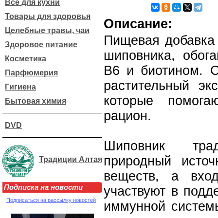
Все для кухни
Товары для здоровья
Описание:
Целебные травы, чаи
Пищевая добавка 
Здоровое питание
шиповника, обог
Косметика
B6 и биотином. С
Парфюмерия
растительный эк
Гигиена
которые помога
Бытовая химия
рацион.
DVD
Шиповник тра
природный источ
Традиции Алтая
веществ, а вхо
Подписка на новости
участвуют в подд
Подписаться на рассылку новостей
иммунной системы