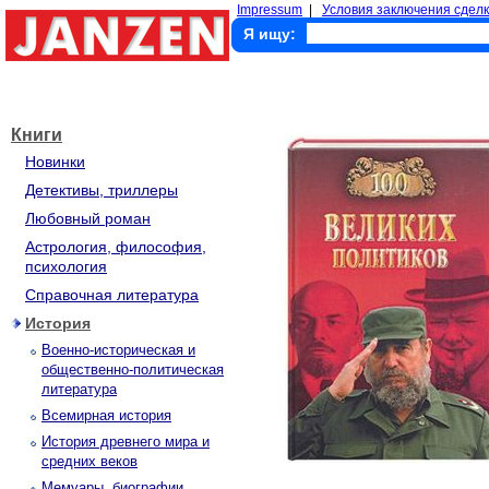
Impressum
|
Условия заключения сделк
Я ищу:
Книги
Новинки
Детективы, триллеры
Любовный роман
Астрология, философия,
психология
Справочная литература
История
Военно-историческая и
общественно-политическая
литература
Всемирная история
История древнего мира и
средних веков
Мемуары, биографии