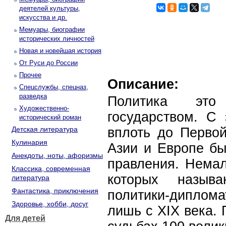
деятелей культуры,
искусства и др.
Мемуары, биографии
исторических личностей
Новая и новейшая история
От Руси до России
Прочее
Описание:
Спецслужбы, спецназ,
разведка
Политика это
Художественно-
государством. С 
исторический роман
Детская литература
вплоть до Перво
Кулинария
Азии и Европе б
Анекдоты, ноты, афоризмы
правления. Немал
Классика, современная
которых назыв
литература
Фантастика, приключения
политики-дипло
Здоровье, хобби, досуг
лишь с XIX века. 
Для детей