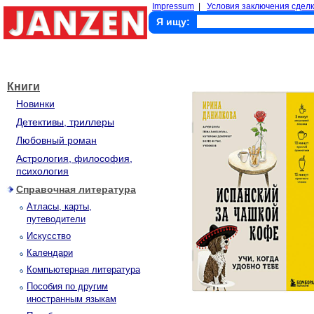
Impressum
|
Условия заключения сделк
Я ищу:
Книги
Новинки
Детективы, триллеры
Любовный роман
Астрология, философия,
психология
Справочная литература
Атласы, карты,
путеводители
Искусство
Календари
Компьютерная литература
Пособия по другим
иностранным языкам