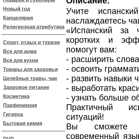
Описание:
Новый год
Учите испанск
Канцелярия
наслаждаетесь ча
Религиозная атрибутика
«Испанский за
коротких и эфф
Спорт, отдых и туризм
помогут вам:
Все для дома
- расширить слова
Все для кухни
- освоить граммат
Товары для здоровья
- развить навыки 
Целебные травы, чаи
- выработать кра
Здоровое питание
- узнать больше о
Косметика
Парфюмерия
Практичный и
Гигиена
ситуаций!
Бытовая химия
Вы сможете с
современный язык
DVD