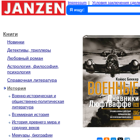
Impressum
|
Условия заключения сделк
Я ищу:
Книги
Новинки
Детективы, триллеры
Любовный роман
Астрология, философия,
психология
Справочная литература
История
Военно-историческая и
общественно-политическая
литература
Всемирная история
История древнего мира и
средних веков
Мемуары, биографии