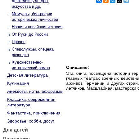
деятелей культуры,
искусства и др.
Мемуары, биографии
исторических личностей
Новая и новейшая история
От Руси до России
Прочее
Спецслужбы, спецназ,
разведка
Художественно-
Описание:
исторический роман
Эта книга посвящена истории гер
Детская литература
главных театрах военных действи
Кулинария
архивов Германии и других стра
летчиков. Масштабная, мастерски 
Анекдоты, ноты, афоризмы
Классика, современная
литература
Фантастика, приключения
Здоровье, хобби, досуг
Для детей
Рукоделие