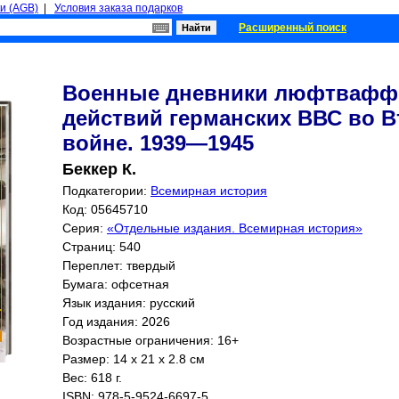
и (AGB)
|
Условия заказа подарков
Расширенный поиск
Военные дневники люфтваффе
действий германских ВВС во 
войне. 1939—1945
Беккер К.
Подкатегории:
Всемирная история
Код: 05645710
Серия:
«Отдельные издания. Всемирная история»
Страниц:
540
Переплет: твердый
Бумага: офсетная
Язык издания: русский
Год издания: 2026
Возрастные ограничения: 16+
Размер: 14 x 21 x 2.8 см
Вес: 618 г.
ISBN:
978-5-9524-6697-5