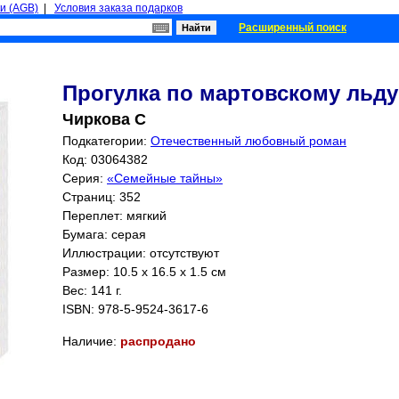
и (AGB)
|
Условия заказа подарков
Расширенный поиск
Прогулка по мартовскому льду
Чиркова С
Подкатегории:
Отечественный любовный роман
Код: 03064382
Серия:
«Семейные тайны»
Страниц:
352
Переплет: мягкий
Бумага: серая
Иллюстрации: отсутствуют
Размер: 10.5 x 16.5 x 1.5 см
Вес: 141 г.
ISBN:
978-5-9524-3617-6
Наличие:
распродано