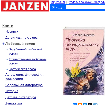
Impressum
|
Условия заключения сделк
Я ищу:
Книги
Новинки
Детективы, триллеры
Любовный роман
Зарубежный любовный
роман
Отечественный любовный
роман
Эротическая проза
Астрология, философия,
психология
Справочная литература
История
Детская литература
Кулинария