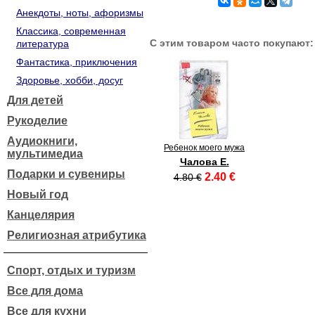
Анекдоты, ноты, афоризмы
Классика, современная
С этим товаром часто покупают:
литература
Фантастика, приключения
Здоровье, хобби, досуг
Для детей
Рукоделие
Аудиокниги,
Ребенок моего мужа
мультимедиа
Чалова Е.
Подарки и сувениры
2.40 €
4.80 €
Новый год
Канцелярия
Религиозная атрибутика
Спорт, отдых и туризм
Все для дома
Все для кухни