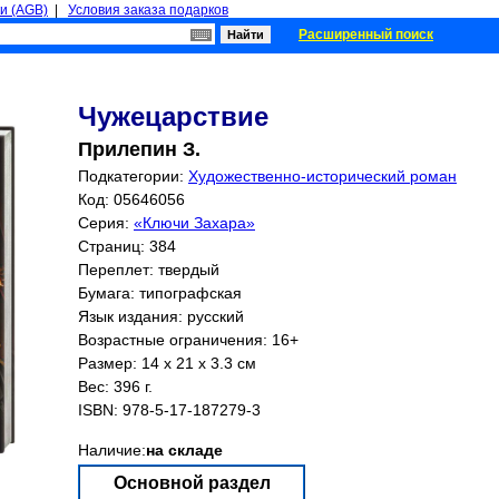
и (AGB)
|
Условия заказа подарков
Расширенный поиск
Чужецарствие
Прилепин З.
Подкатегории:
Художественно-исторический роман
Код: 05646056
Серия:
«Ключи Захара»
Страниц:
384
Переплет: твердый
Бумага: типографская
Язык издания: русский
Возрастные ограничения: 16+
Размер: 14 x 21 x 3.3 см
Вес: 396 г.
ISBN:
978-5-17-187279-3
Наличие:
на складе
Основной раздел