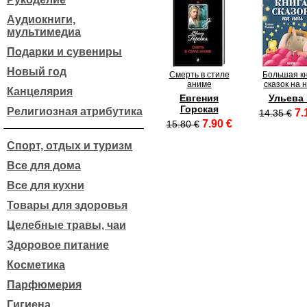
Аудиокниги,
мультимедиа
Подарки и сувениры
Новый год
Смерть в стиле
Большая к
аниме
сказок на 
Канцелярия
Евгения
Ульева 
Горская
Религиозная атрибутика
7.
14.35 €
7.90 €
15.80 €
Спорт, отдых и туризм
Все для дома
Все для кухни
Товары для здоровья
Целебные травы, чаи
Здоровое питание
Косметика
Парфюмерия
Гигиена