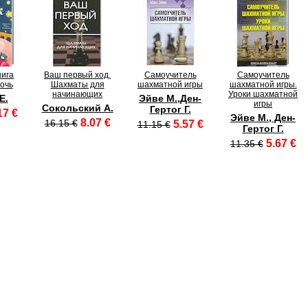
нига
Ваш первый ход.
Самоучитель
Самоучитель
ночь
Шахматы для
шахматной игры
шахматной игры.
начинающих
Уроки шахматной
Е.
Эйве М.,Ден-
игры
Сокольский А.
Гертог Г.
17 €
Эйве М., Ден-
8.07 €
16.15 €
5.57 €
11.15 €
Гертог Г.
5.67 €
11.35 €