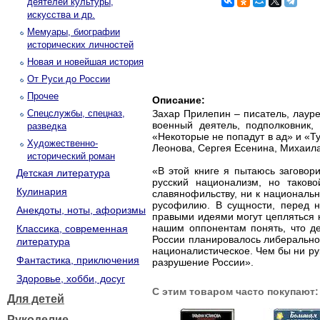
деятелей культуры,
искусства и др.
Мемуары, биографии
исторических личностей
Новая и новейшая история
От Руси до России
Прочее
Описание:
Спецслужбы, спецназ,
Захар Прилепин – писатель, лаур
военный деятель, подполковник,
разведка
«Некоторые не попадут в ад» и «Т
Художественно-
Леонова, Сергея Есенина, Михаила
исторический роман
«В этой книге я пытаюсь заговор
Детская литература
русский национализм, но таков
Кулинария
славянофильству, ни к националь
русофилию. В сущности, перед н
Анекдоты, ноты, афоризмы
правыми идеями могут цепляться к
нашим оппонентам понять, что д
Классика, современная
России планировалось либеральное
литература
националистическое. Чем бы ни рук
Фантастика, приключения
разрушение России».
Здоровье, хобби, досуг
С этим товаром часто покупают:
Для детей
Рукоделие