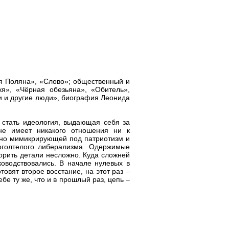
я Поляна», «Слово»; общественный и
кя», «Чёрная обезьяна», «Обитель»,
и и другие люди», биография Леонида
 стать идеология, выдающая себя за
не имеет никакого отношения ни к
шно мимикрирующей под патриотизм и
оголтелого либерализма. Одержимые
орить детали несложно. Куда сложней
оводствовались. В начале нулевых в
овят второе восстание, на этот раз –
бе ту же, что и в прошлый раз, цепь –