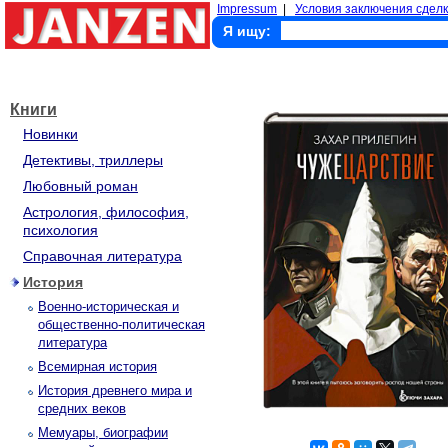
Impressum
|
Условия заключения сделк
Я ищу:
Книги
Новинки
Детективы, триллеры
Любовный роман
Астрология, философия,
психология
Справочная литература
История
Военно-историческая и
общественно-политическая
литература
Всемирная история
История древнего мира и
средних веков
Мемуары, биографии