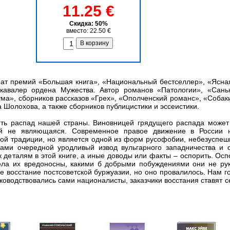
11.25 €
Скидка: 50%
вместо: 22.50 €
еат премий «Большая книга», «Национальный бестселлер», «Ясна
 кавалер ордена Мужества. Автор романов «Патологии», «Сань
ума», сборников рассказов «Грех», «Ополченский романс», «Собак
 Шолохова, а также сборников публицистики и эссеистики.
ить распад нашей страны. Виновницей грядущего распада может
ой не являющаяся. Современное правое движение в России 
ной традиции, но является одной из форм русофобии, небезуспе
ами очередной уродливый извод вульгарного западничества и 
 деталям в этой книге, а иные доводы или факты – оспорить. Осп
ела их вредоносны, какими б добрыми побуждениями они не рук
 восстание постсоветской буржуазии, но оно провалилось. Нам гот
оводствовались сами националисты, заказчики восстания ставят се