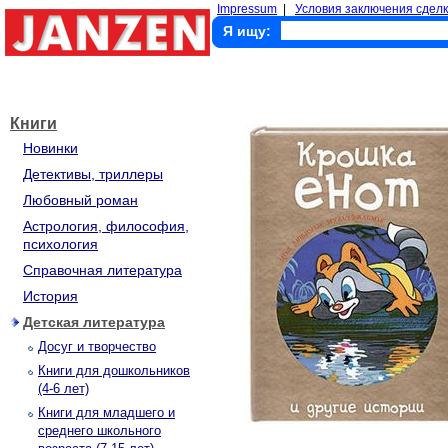
Impressum
|
Условия заключения сделк
Я ищу:
Книги
Новинки
Детективы, триллеры
Любовный роман
Астрология, философия,
психология
Справочная литература
История
Детская литература
Досуг и творчество
Книги для дошкольников
(4-6 лет)
Книги для младшего и
среднего школьного