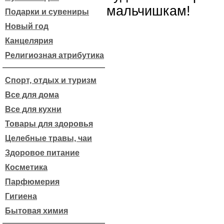
мальчишкам!
Подарки и сувениры
Новый год
Канцелярия
Религиозная атрибутика
Спорт, отдых и туризм
Все для дома
Все для кухни
Товары для здоровья
Целебные травы, чаи
Здоровое питание
Косметика
Парфюмерия
Гигиена
Бытовая химия