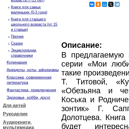
возраста (7-15 лет)
Книги для самых
маленьких (0-3 года)
Книги для старшего
школьного возраста (от 15
и старше)
Прочее
Описание:
Сказки
Энциклопедии,
В предлагаемую 
справочники
серии «Мои люб
Кулинария
Анекдоты, ноты, афоризмы
такие произведени
Классика, современная
Т. Титовой, «К
литература
«Обезьяна и че
Фантастика, приключения
Здоровье, хобби, досуг
Коська и Родниче
Для детей
зонтик» Г. Сап
Рукоделие
Долотцева. Книга
Аудиокниги,
будет интере
мультимедиа