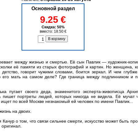
Основной раздел
9.25 €
Скидка: 50%
вместо: 18.50 €
ревает между жизнью и смертью. Её сын Павлик — художник-копи
сколки её памяти из старых фотографий и картин. Но женщина, к
в детство, говорит чужими словами, боится зеркал. И чем глубж
о его мать на самом деле? Где граница между подлинником и по
ка пугает своего деда, знаменитого эксперта-живописца Архи
а пишет портреты людей, которых никогда не видела. Её мучат
 ищет по всей Москве незнакомый ей человек по имени Павлик...
жизнь на двоих.
Качур о том, что связи сильнее смерти, искусство может быть про
 оригинал.