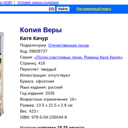
и (AGB)
|
Условия заказа подарков
Расширенный поиск
Копия Веры
Катя Качур
Подкатегории:
Отечественная проза
Код: 09828737
Серия:
«Почти счастливые люди. Романы Кати Качур»
Страниц:
416
Переплет: твердый
Иллюстрации: отсутствуют
Бумага: офсетная
Язык издания: русский
Год издания: 2026
Возрастные ограничения: 16+
Размер: 13.5 x 21.5 x 2.8 см
Вес: 423 г.
ISBN:
978-5-04-235544-8
Наличие:
отправка 19-25 августа