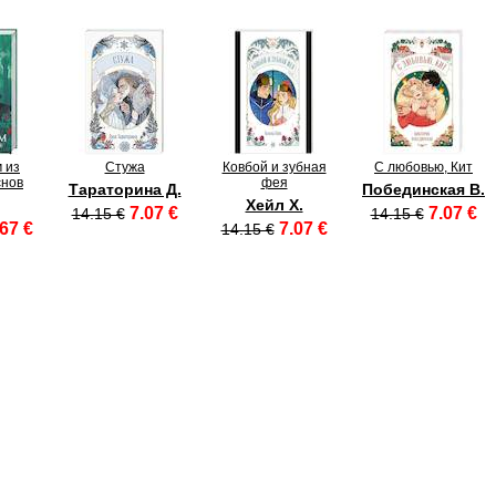
 из
Стужа
Ковбой и зубная
С любовью, Кит
снов
фея
Тараторина Д.
Побединская В.
Хейл Х.
7.07 €
7.07 €
14.15 €
14.15 €
67 €
7.07 €
14.15 €