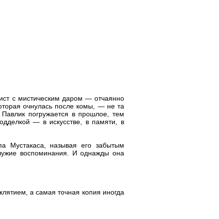
ист с мистическим даром — отчаянно
оторая очнулась после комы, — не та
е Павлик погружается в прошлое, тем
дделкой — в искусстве, в памяти, в
па Мустакаса, называя его забытым
 чужие воспоминания. И однажды она
клятием, а самая точная копия иногда