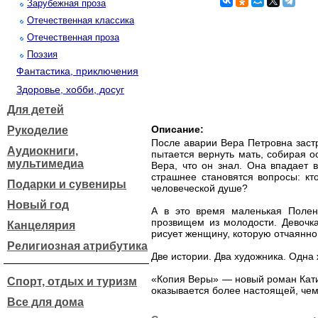
Зарубежная проза
Отечественная классика
Отечественная проза
Поэзия
Фантастика, приключения
Здоровье, хобби, досуг
Для детей
Описание:
Рукоделие
После аварии Вера Петровна заст
Аудиокниги,
пытается вернуть мать, собирая о
мультимедиа
Вера, что он знал. Она впадает 
страшнее становятся вопросы: кт
Подарки и сувениры
человеческой душе?
Новый год
А в это время маленькая Полень
прозвищем из молодости. Девочк
Канцелярия
рисует женщину, которую отчаянно
Религиозная атрибутика
Две истории. Два художника. Одна 
«Копия Веры» — новый роман Кати 
Спорт, отдых и туризм
оказывается более настоящей, чем
Все для дома