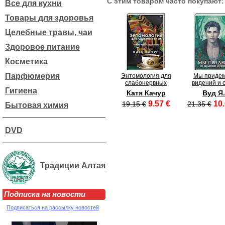
С этим товаром часто покупают:
Все для кухни
Товары для здоровья
Целебные травы, чаи
Здоровое питание
Косметика
Парфюмерия
Энтомология для
Мы придем
слабонервных
видений и 
Гигиена
Катя Качур
Вуд Я.
9.57 €
10.
19.15 €
21.35 €
Бытовая химия
DVD
Традиции Алтая
Подписка на новости
Подписаться на рассылку новостей