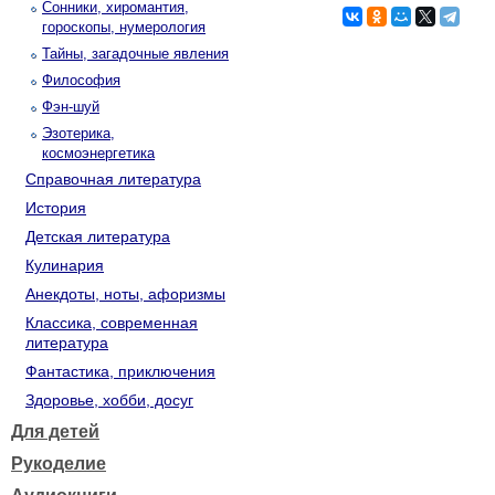
Сонники, хиромантия,
гороскопы, нумерология
Тайны, загадочные явления
Философия
Фэн-шуй
Эзотерика,
космоэнергетика
Справочная литература
История
Детская литература
Кулинария
Анекдоты, ноты, афоризмы
Классика, современная
литература
Фантастика, приключения
Здоровье, хобби, досуг
Для детей
Рукоделие