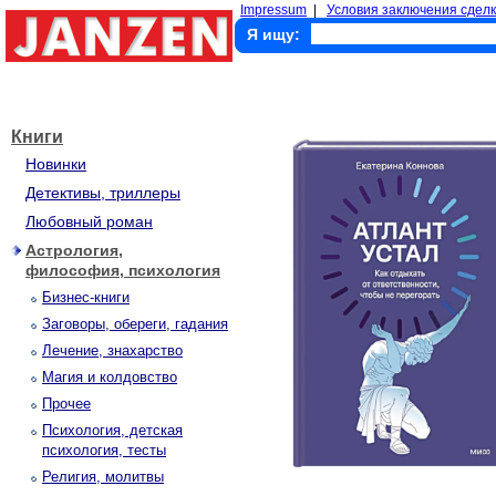
Impressum
|
Условия заключения сделк
Я ищу:
Книги
Новинки
Детективы, триллеры
Любовный роман
Астрология,
философия, психология
Бизнес-книги
Заговоры, обереги, гадания
Лечение, знахарство
Магия и колдовство
Прочее
Психология, детская
психология, тесты
Религия, молитвы