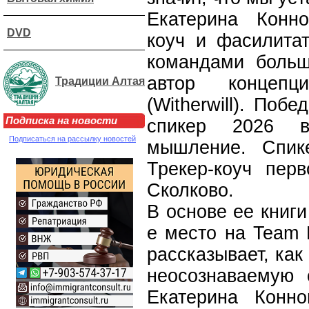
Екатерина Конн
DVD
коуч и фасилита
командами больш
автор концепц
Традиции Алтая
(Witherwill). По
Подписка на новости
спикер 2026 
Подписаться на рассылку новостей
мышление. Спик
Трекер-коуч перв
Сколково.
В основе ее книги
е место на Team 
рассказывает, как
неосознаваемую 
Екатерина Конно