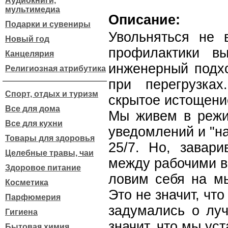
Аудиокниги,
мультимедиа
Описание:
Подарки и сувениры
Увольняться не 
Новый год
профилактики в
Канцелярия
инженерный подх
Религиозная атрибутика
при перегрузка
Спорт, отдых и туризм
скрытое истощени
Все для дома
Мы живем в режи
Все для кухни
уведомлений и "на
Товары для здоровья
25/7. Но, завар
Целебные травы, чаи
между рабочими в
Здоровое питание
ловим себя на мы
Косметика
Это не значит, что
Парфюмерия
задумались о лу
Гигиена
значит, что мы уст
Бытовая химия