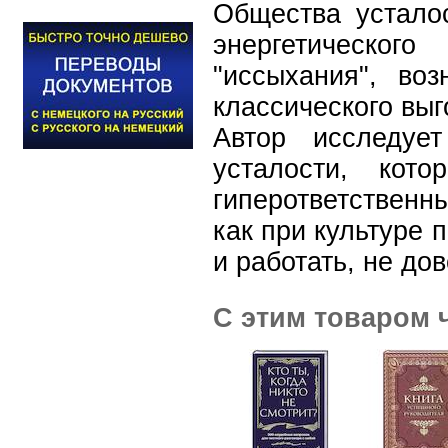
Общества усталос
энергетическ
"иссыхания", во
классического выг
Автор исследуе
усталости, кот
гиперответственн
как при культуре 
и работать, не до
С этим товаром 