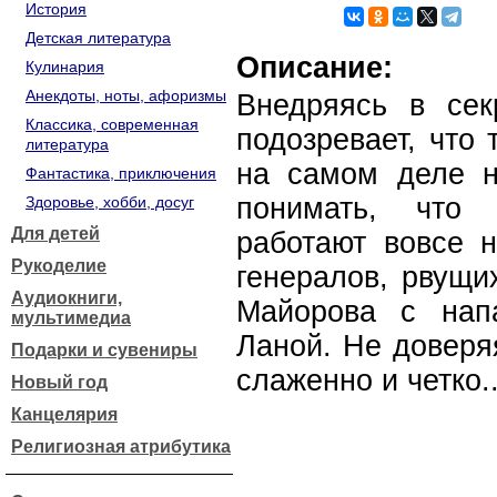
История
Детская литература
Описание:
Кулинария
Анекдоты, ноты, афоризмы
Внедряясь в сек
Классика, современная
подозревает, что
литература
на самом деле н
Фантастика, приключения
понимать, что 
Здоровье, хобби, досуг
Для детей
работают вовсе 
Рукоделие
генералов, рвущи
Аудиокниги,
Майорова с нап
мультимедиа
Ланой. Не доверяя
Подарки и сувениры
слаженно и четко..
Новый год
Канцелярия
Религиозная атрибутика