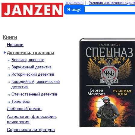
Impressum
|
Условия заключения сделк
Я ищу:
Книги
Новинки
Детективы, триллеры
Боевики, военные
Зарубежный детектив
Исторический детектив
Комедийный, иронический
детектив
Отечественный детектив
Триллеры
Любовный роман
Астрология, философия,
психология
Справочная литература